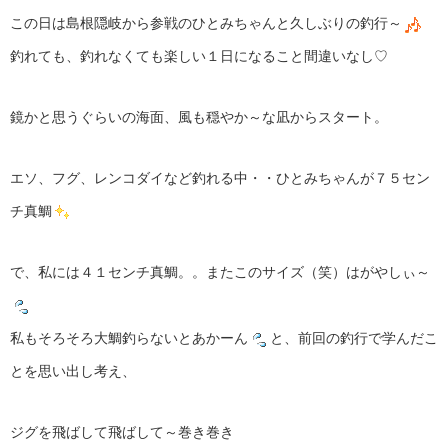
この日は島根隠岐から参戦のひとみちゃんと久しぶりの釣行～
釣れても、釣れなくても楽しい１日になること間違いなし♡
鏡かと思うぐらいの海面、風も穏やか～な凪からスタート。
エソ、フグ、レンコダイなど釣れる中・・ひとみちゃんが７５セン
チ真鯛
で、私には４１センチ真鯛。。またこのサイズ（笑）はがやしぃ～
私もそろそろ大鯛釣らないとあかーん
と、前回の釣行で学んだこ
とを思い出し考え、
ジグを飛ばして飛ばして～巻き巻き