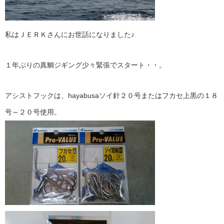
私はＪＥＲＫさんにお世話になりました♪
１年ぶりの真鯛ジギング少々緊張でスタート・・。
アシストフックは、hayabusaソイ針２０号またはフカセ上黒の１８
号～２０号使用。