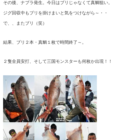
その後、ナブラ発生。今日はブリじゃなくて真鯛狙い。
ジグ回収中もブリを掛けまいと気をつけながら～・・
で、、またブリ（笑）
結果、ブリ２本・真鯛１枚で時間終了～。
２隻全員安打、そして三国モンスターも何枚か出現！！