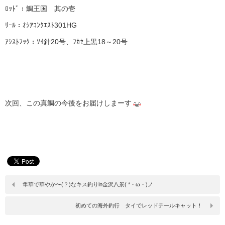
ﾛｯﾄﾞ：鯛王国 其の壱
ﾘｰﾙ：ｵｼｱｺﾝｸｴｽﾄ301HG
ｱｼｽﾄﾌｯｸ：ｿｲ針20号、ﾌｶｾ上黒18～20号
次回、この真鯛の今後をお届けしまーす
隼華で華やか〜(？)なキス釣りin金沢八景( *・ω・)ノ
初めての海外釣行 タイでレッドテールキャット！