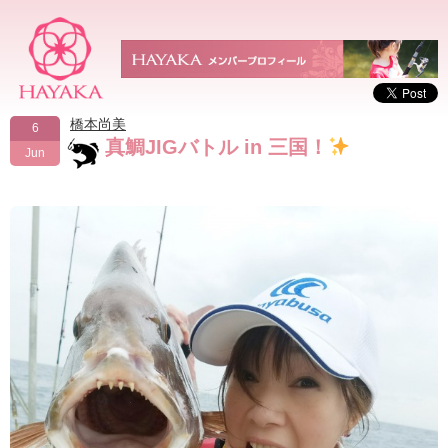
橋本尚美
6
真鯛JIGバトル in 三国！
Jun