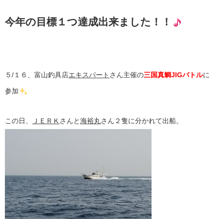
今年の目標１つ達成出来ました！！
５/１６、富山釣具店
エキスパート
さん主催の
三国真鯛JIGバトル
に
参加
この日、
ＪＥＲＫ
さんと
海裕丸
さん２隻に分かれて出船。