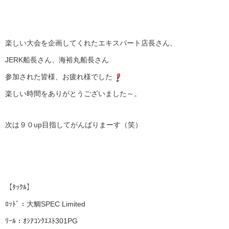
楽しい大会を企画してくれたエキスパート店長さん、
JERK船長さん、海裕丸船長さん
参加された皆様、お疲れ様でした
楽しい時間をありがとうございました～。
次は９０up目指してがんばりまーす（笑）
【ﾀｯｸﾙ】
ﾛｯﾄﾞ：大鯛SPEC Limited
ﾘｰﾙ：ｵｼｱｺﾝｸｴｽﾄ301PG