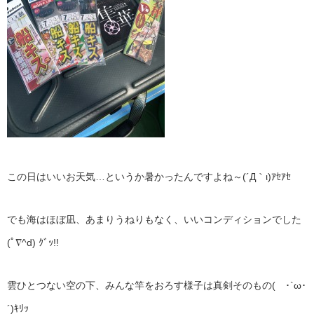
この日はいいお天気…というか暑かったんですよね～(´Д｀ι)ｱｾｱｾ
でも海はほぼ凪、あまりうねりもなく、いいコンディションでした
(ﾟ∇^d) ｸﾞｯ!!
雲ひとつない空の下、みんな竿をおろす様子は真剣そのもの( ･`ω･
´)ｷﾘｯ