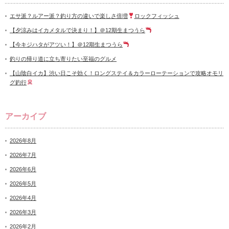
エサ派？ルアー派？釣り方の違いで楽しさ倍増
ロックフィッシュ
【夕涼みはイカメタルで決まり！】＠12期生まつうら
【今キジハタがアツい！】＠12期生まつうら
釣りの帰り道に立ち寄りたい至福のグルメ
【山陰白イカ】渋い日こそ効く！ロングステイ＆カラーローテーションで攻略オモリ
グ釣行
アーカイブ
2026年8月
2026年7月
2026年6月
2026年5月
2026年4月
2026年3月
2026年2月