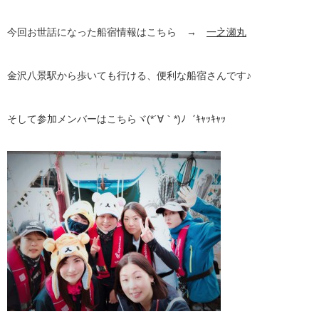
今回お世話になった船宿情報はこちら →
一之瀬丸
金沢八景駅から歩いても行ける、便利な船宿さんです♪
そして参加メンバーはこちらヾ(*´∀｀*)ﾉ゛ｷｬｯｷｬｯ