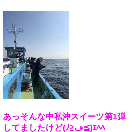
あっそんな中私沖スイーツ第1弾
してましたけど(ﾉ≧ڡ≦)ｴﾍﾍ