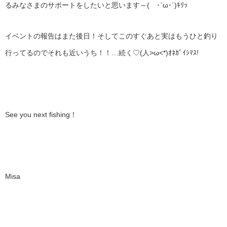
るみなさまのサポートをしたいと思います～( ･`ω･´)ｷﾘｯ
イベントの報告はまた後日！そしてこのすぐあと実はもうひと釣り
行ってるのでそれも近いうち！！…続く♡(人>ω<*)ｵﾈｶﾞｲｼﾏｽ!
See you next fishing！
Misa