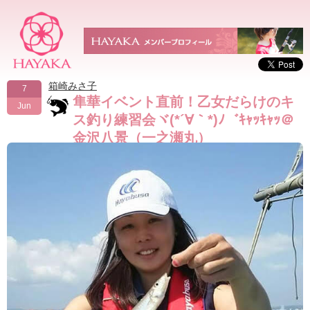
箱崎みさ子
7
隼華イベント直前！乙女だらけのキ
Jun
ス釣り練習会ヾ(*´∀｀*)ﾉ゛ｷｬｯｷｬｯ＠
金沢八景（一之瀬丸）