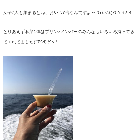
女子7人も集まるとね、おやつ7倍なんですよ～Ｏ(≧▽≦)Ｏ ﾜｰｲﾜｰｲ
とりあえず私第1弾はプリン♪メンバーのみんなもいろいろ持ってき
てくれてました(ﾟ∇^d) ｸﾞｯ!!