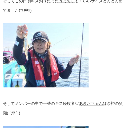
そしてこの日初キス釣りだった
うっちぃ
も！いいサイズどんどん出
てました(*≧艸≦)
そしてメンバーの中で一番のキス経験者♡
あきおちゃん
は余裕の笑
顔( ´艸｀)