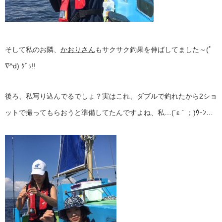
そして私のお隣、
かおりさん
もサクサク釣果を伸ばしてました～(ﾟ
∇^d) ｸﾞｯ!!
後ろ、私写り込んでるでしょ？実はこれ、ダブルで釣れたから2ショ
ットで撮ってもらおうと準備してたんですよね、私…(´ε｀；)ｳｰﾝ…