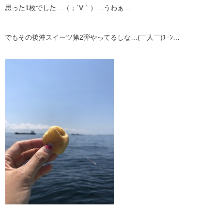
思った1枚でした…（；´∀｀）…うわぁ…
でもその後沖スイーツ第2弾やってるしな…(￣人￣)ﾁｰﾝ…