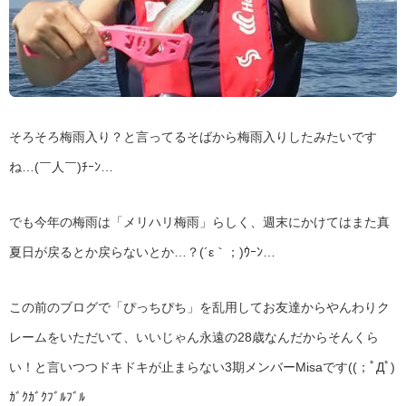
そろそろ梅雨入り？と言ってるそばから梅雨入りしたみたいです
ね…(￣人￣)ﾁｰﾝ…
でも今年の梅雨は「メリハリ梅雨」らしく、週末にかけてはまた真
夏日が戻るとか戻らないとか…？(´ε｀；)ｳｰﾝ…
この前のブログで「ぴっちぴち」を乱用してお友達からやんわりク
レームをいただいて、いいじゃん永遠の28歳なんだからそんくら
い！と言いつつドキドキが止まらない3期メンバーMisaです((；ﾟДﾟ)
ｶﾞｸｶﾞｸﾌﾞﾙﾌﾞﾙ