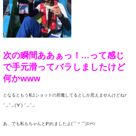
次の瞬間ああぁっ！…って感じ
で手元滑ってバラしましたけど
何かwww
となるともう私1ショットの邪魔してるとしか思えませんけどねｧ
‘`,､’`,､(‘∀`) ‘`,､’`,､
あ、でも私もちゃんと釣れましたよ(￣＾￣)ｴｯﾍﾝ