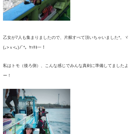
乙女が7人も集まりましたので、片舷すべて頂いちゃいました*。ヾ
(｡>ｖ<｡)ﾉﾞ*。ﾔｯﾀﾈー！
私はトモ（後ろ側）、こんな感じでみんな真剣に準備してましたよ
ー！