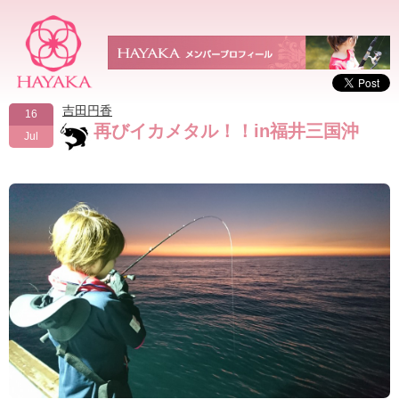
吉田円香
16
再びイカメタル！！in福井三国沖
Jul