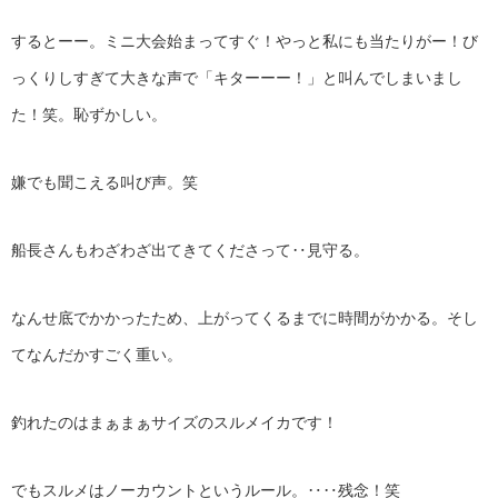
するとーー。ミニ大会始まってすぐ！やっと私にも当たりがー！び
っくりしすぎて大きな声で「キターーー！」と叫んでしまいまし
た！笑。恥ずかしい。
嫌でも聞こえる叫び声。笑
船長さんもわざわざ出てきてくださって‥見守る。
なんせ底でかかったため、上がってくるまでに時間がかかる。そし
てなんだかすごく重い。
釣れたのはまぁまぁサイズのスルメイカです！
でもスルメはノーカウントというルール。‥‥残念！笑