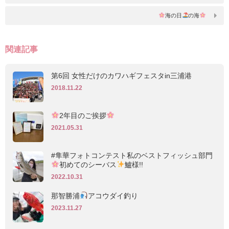
海の日
の海
関連記事
第6回 女性だけのカワハギフェスタin三浦港
2018.11.22
2年目のご挨拶
2021.05.31
#隼華フォトコンテスト私のベストフィッシュ部門
初めてのシーバス
鱸様!!
2022.10.31
那智勝浦
アコウダイ釣り
2023.11.27