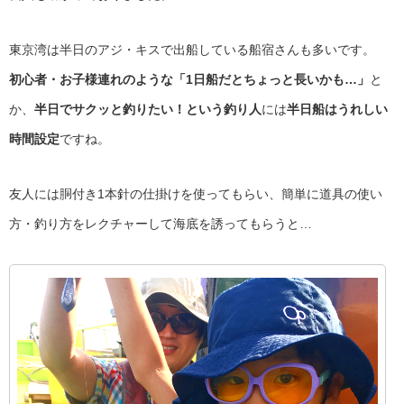
東京湾は半日のアジ・キスで出船している船宿さんも多いです。
初心者・お子様連れのような「1日船だとちょっと長いかも…」
と
か、
半日でサクッと釣りたい！という釣り人
には
半日船はうれしい
時間設定
ですね。
友人には胴付き1本針の仕掛けを使ってもらい、簡単に道具の使い
方・釣り方をレクチャーして海底を誘ってもらうと…