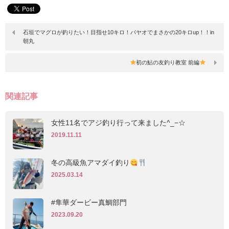
石垣でマグロが釣りたい！目指せ10キロ！パヤオでまさかの20キロup！！in
朝丸
初の鮎の友釣り教室 前編
関連記事
女性11名でアジ釣り行って来ました^_−☆
2019.11.11
冬の高級魚アマダイ釣り
2025.03.14
#隼華ダービー真鯛部門
2023.09.20