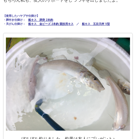
もちろん私も、友人のサポートをしつつ竿を出しましたよ。
【使用したハヤブサ仕掛け】
・胴付き仕掛け：
船キス 胴突 2本鈎
・天びん仕掛け：
船キス 金ビーズ 2本鈎 競技用キス
／
船キス 五目天秤 V型
ぼちぼち釣りました。釣果は友人にプレゼント♪