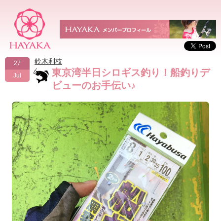
鈴木利枝
27
東京湾半日シロギス釣り！船釣りデ
Jul
ビューのお手伝い♪