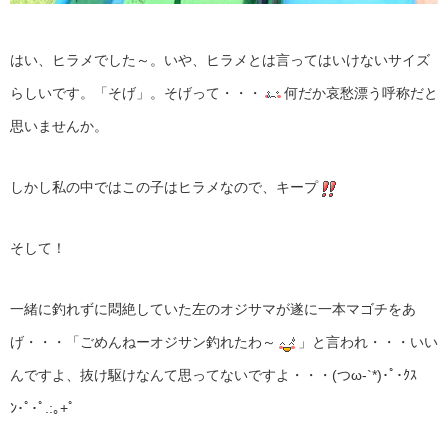
はい、ヒラメでした～。いや、ヒラメとは言ってはいけないサイズ
らしいです。「そげ」。そげって・・・
何だか哀愁漂う呼称だと
思いませんか。
しかし私の中ではこの子はヒラメなので、キープ
そして！
一緒に釣れずに悶絶していた左のオジサマが遂に一本マゴチをあ
げ・・・「ごめんねーオジサン釣れたわ～
」と言われ・・・いい
んですよ、抜け駆けなんて思ってないですよ・・・(つω-`*)･ﾟ･ｸｽ
ﾝ･ﾟ･ﾟ.:｡+ﾟ