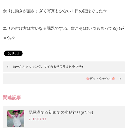
余りに動きが無さすぎて写真も少ない１日の記録でした☆
エサの付け方は大いなる課題ですね。次こそは(いつも言ってる) (๑•̀
ㅂ•́)و✧
ねーさんクッキング♪ マイカ＆サワラ＆ヒラマサ♥
デイ・タチウオ
関連記事
琵琶湖で☆初めての小鮎釣り(#^.^#)
2016.07.13