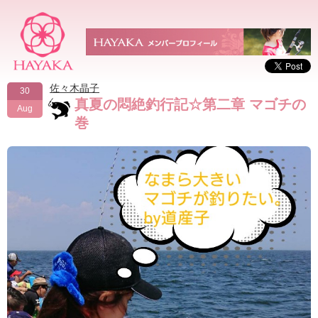
佐々木晶子
30
真夏の悶絶釣行記☆第二章 マゴチの
Aug
巻