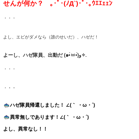
せんが何か？ ｡･ﾟ･(ﾉД`)･ﾟ･｡ｳｴｴｪｪﾝ
・・・
よし、エビがダメなら（誰のせいだ）、ハゼだ！
よーし、ハゼ隊員、出動だ (๑•̀ㅂ•́)و✧.
・・・
・
・・
ハゼ隊員帰還しました！ ∠(｀ ・ω・´)
異常無しであります！∠(｀ ・ω・´)
よし、異常なし！！