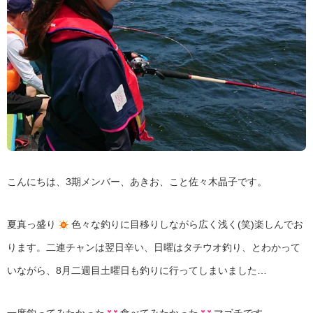
こんにちは、3期メンバー、あきお、こと佐々木晶子です。
夏真っ盛り
色々な釣りに目移りしながら広く浅く(笑)楽しんでお
ります。二連チャンは翌日辛い、日曜はタチウオ釣り、とわかって
いながら、8月二週目土曜日も釣りに行ってしまいました…
一度釣ってみたかった
食べてみたかった
マゴチです。