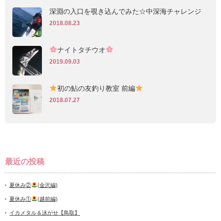
深淵の入口を覗き込んでみた☆中深海チャレンジ
2018.08.23
ナイトタチウオ
2019.09.03
初の鮎の友釣り教室 前編
2018.07.27
最近の投稿
夏休み②
(金沢編)
夏休み①
(越前編)
イカメタル＆泳がせ【鳥取】