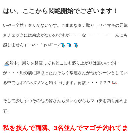
はい、ここから悶絶開始でございます！
いやー全然アタリがないです。こまめなタナ取り、サイマキの元気
さチェックには余念がないのですが・・・なーーーーーーーんにも
感じません (´・ω・｀)ｼｮﾎﾞーﾝ
船中、周りを見渡してもどこにも盛り上がりは無いのです
が・・・船の隅に陣取ったおそらく常連さんが他がシーンとしてい
る中でもポツンポツンと釣り上げます。何故・・・？？？
そして少しずつその他の皆さんも渋いながらもマゴチを釣り始めま
す。
私を挟んで両隣、3名並んでマゴチ釣れてま