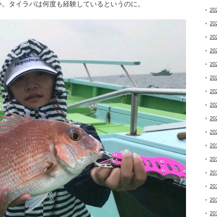
い。タイラバは何度も経験しているというのに。
20
20
20
20
20
20
20
20
20
20
20
20
20
20
20
20