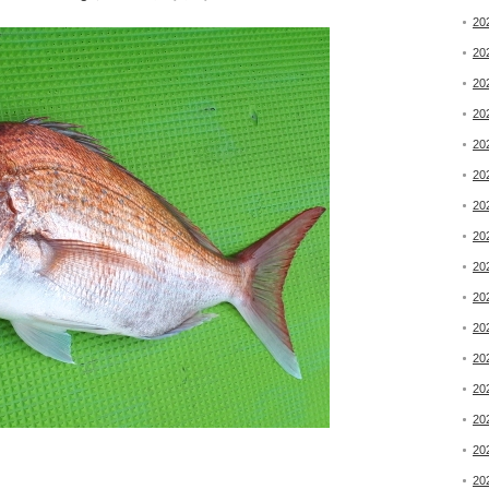
20
20
20
20
20
20
20
20
20
20
20
20
20
20
20
20