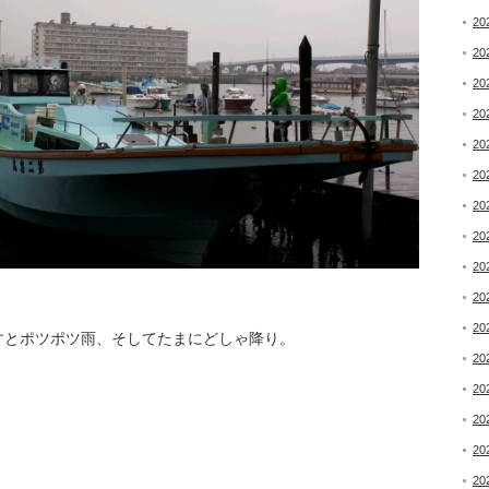
20
20
20
20
20
20
20
20
20
20
20
すとポツポツ雨、そしてたまにどしゃ降り。
20
20
20
20
20