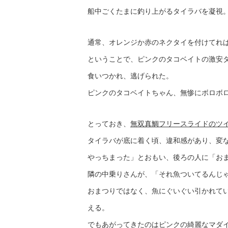
船中ごくたまに釣り上がるタイラバを凝視
通常、オレンジか赤のネクタイを付けてれ
ということで、ピンクのタコベイトの激安
食いつかれ、逃げられた。
ピンクのタコベイトちゃん、無惨にボロボ
とっておき、
無双真鯛フリースライドのツ
タイラバが底に着く頃、違和感があり、変
やっちまった」とおもい、後ろの人に「お
隣の中乗りさんが、「それ魚ついてるんじ
おまつりではなく、魚にぐいぐい引かれて
える。
でもあがってきたのはピンクの綺麗なマダイさ