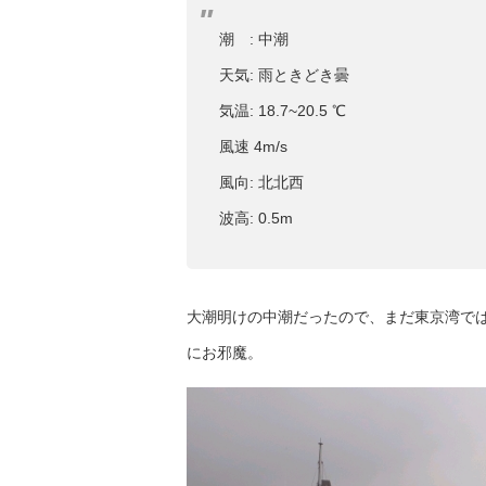
潮 : 中潮
天気: 雨ときどき曇
気温: 18.7~20.5 ℃
風速 4m/s
風向: 北北西
波高: 0.5m
大潮明けの中潮だったので、まだ東京湾で
にお邪魔。