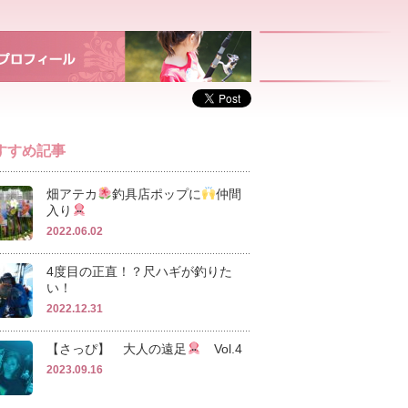
すすめ記事
畑アテカ
釣具店ポップに
仲間
入り
2022.06.02
4度目の正直！？尺ハギが釣りた
い！
2022.12.31
【さっぴ】 大人の遠足
Vol.4
2023.09.16