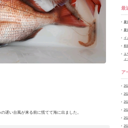
最
夏
夏
イ
初
エ
ィ
ア
20
20
20
20
みの遅い台風が来る前に慌てて海に出ました。
20
20