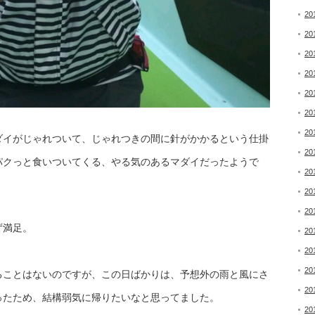
20
20
20
20
20
20
20
ダイがじゃれついて、じゃれつきの間に針がかかるという仕掛
20
パクっと食いついてくる、やる気のあるマダイだったようで
20
20
20
ず満足。
20
20
20
ることはないのですが、この日ばかりは、予想外の雨と風にさ
20
ったため、結構弱気に帰りたいなと思ってました。
20