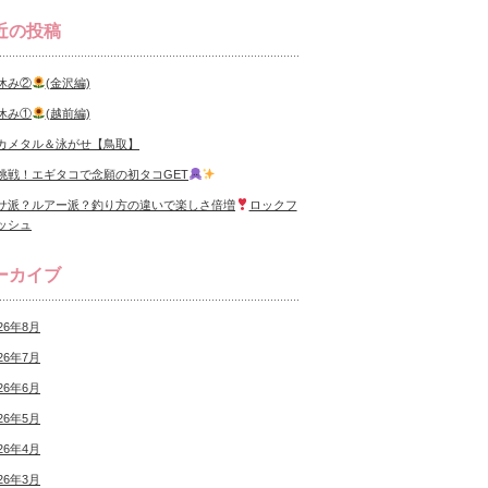
近の投稿
休み②
(金沢編)
休み①
(越前編)
カメタル＆泳がせ【鳥取】
挑戦！エギタコで念願の初タコGET
サ派？ルアー派？釣り方の違いで楽しさ倍増
ロックフ
ッシュ
ーカイブ
26年8月
26年7月
26年6月
26年5月
26年4月
26年3月