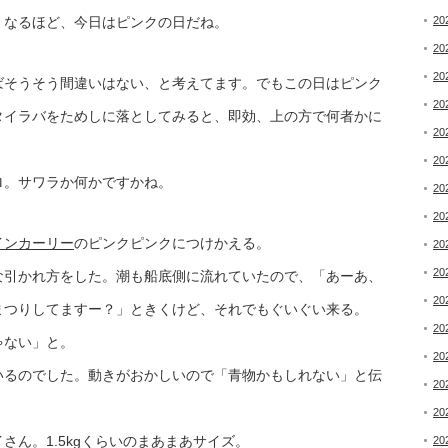
。なるほど、今日はピンクの日だね。
20
20
20
ばそうそう間違いはない、と考えてます。でもこの日はピンク
20
タイラバをためしに落としてみると、即効、上の方で何者かに
20
20
ロ。サワラか何かですかね。
20
20
インカーリー
のピンクピンクにつけかえる。
20
20
な引かれ方をした。潮も船底側に流れていたので、「あーあ、
20
まつりしてますー？」ときくけど、それでもぐいぐい来る。
20
ゃない」と。
20
いるのでした。動きがおかしいので「青物かもしれない」と伝
20
20
ん。1.5kgくらいのまあまあサイズ。
20