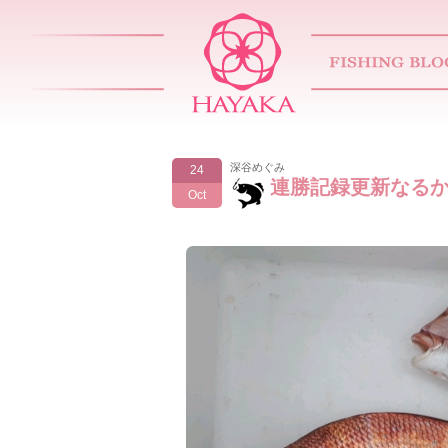
深谷めぐみ
24
連勝記録更新なる
Oct