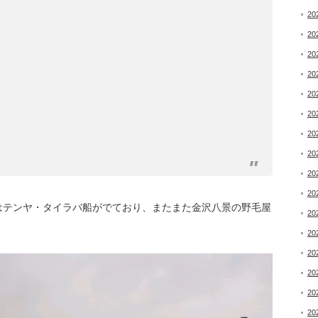
20
20
20
20
20
20
20
20
20
20
はテンヤ・タイラバ船がでており、またまた金沢八景の野毛屋
20
20
20
20
20
20