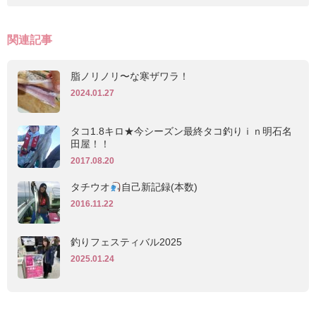
関連記事
脂ノリノリ〜な寒ザワラ！
2024.01.27
タコ1.8キロ★今シーズン最終タコ釣りｉｎ明石名
田屋！！
2017.08.20
タチウオ
自己新記録(本数)
2016.11.22
釣りフェスティバル2025
2025.01.24