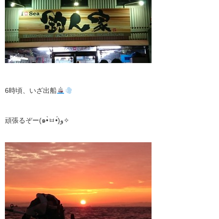
6時頃、いざ出船
頑張るぞー(๑•̀ㅂ•́)و✧