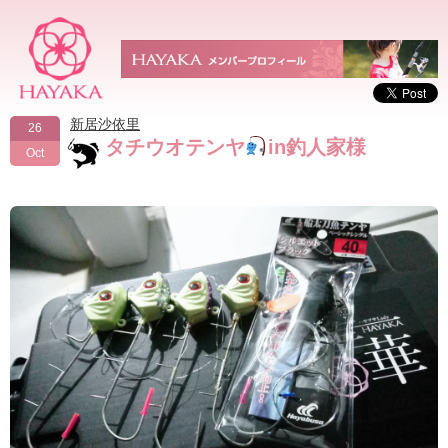
新居沙依里
26
タチウオテンヤ
in釣人家様
Oct