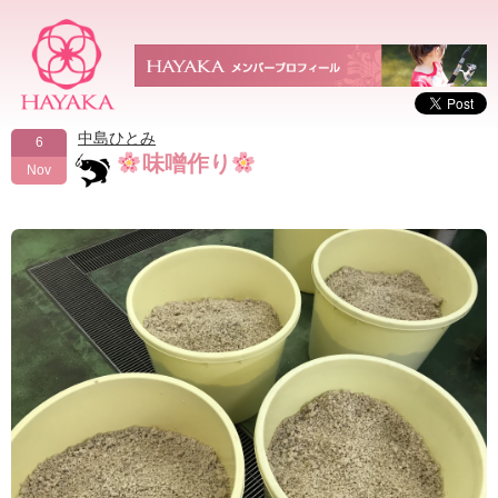
中島ひとみ
6
味噌作り
Nov