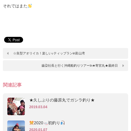
それではまた
☆良型アオリイカ！楽しい♪ティップランin富山湾
歯朶社長と行く沖縄船釣りツアーIn★寄宮丸★最終日
関連記事
★久しぶりの藤原丸でガシラ釣り★
2019.03.04
2020
初釣り
2020.01.07