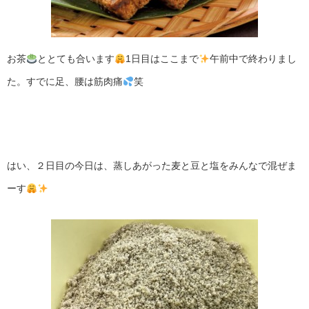
お茶
ととても合います
1日目はここまで
午前中で終わりまし
た。すでに足、腰は筋肉痛
笑
はい、２日目の今日は、蒸しあがった麦と豆と塩をみんなで混ぜま
ーす