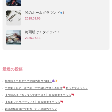
私のホームグラウンド
2018.09.05
梅雨明け！タイラバ！
2026.07.13
最近の投稿
初挑戦！エギタコで念願の初タコGET
エサ派？ルアー派？釣り方の違いで楽しさ倍増
ロックフィッシュ
【夕涼みはイカメタルで決まり！】＠12期生まつうら
【今キジハタがアツい！】＠12期生まつうら
釣りの帰り道に立ち寄りたい至福のグルメ