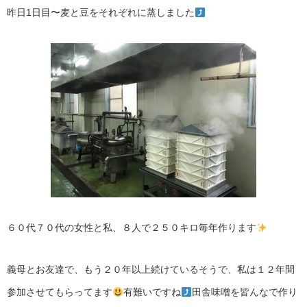
昨日1日目〜麦と豆をそれぞれに蒸しました
６０代７０代の女性と私、８人で２５０キロ毎年作ります
義母とお友達で、もう２０年以上続けているそうで、私は１２年間
参加させてもらってます
有難いですね
田舎味噌を皆んなで作り