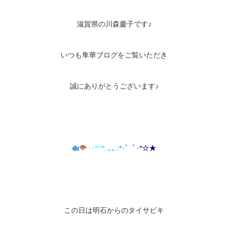
滋賀県の川森慶子です♪
いつも隼華ブログをご覧いただき
誠にありがとうございます♪
･･*’“
*:.｡
｡
.:*･゜ﾟ･
*
☆★
この日は明石からのタイサビキ