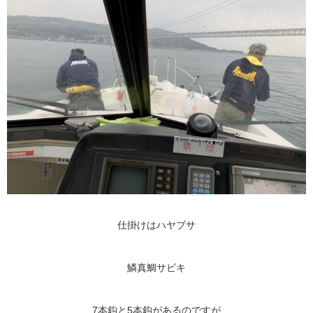
仕掛けはハヤブサ
鱗真鯛サビキ
7本鈎と5本鈎があるのですが