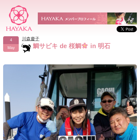
川森慶子
4
鯛サビキ de 桜鯛
in 明石
May