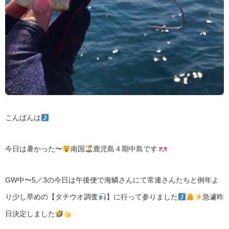
こんばんは
今日は暑かった〜
南国
鹿児島４期中島です
GW中〜5／3の今日は午後便で海鱗さんにて常連さんたちと例年よ
り少し早めの【タチウオ調査
】に行って参りました
急遽昨
日決定しました