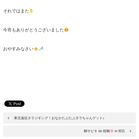
それではまた
今宵もありがとうございました
おやすみなさい
東北遠征タラジギング！おなかたぷたぷタラちゃんゲット♪
鯛サビキ de 桜鯛
in 明石