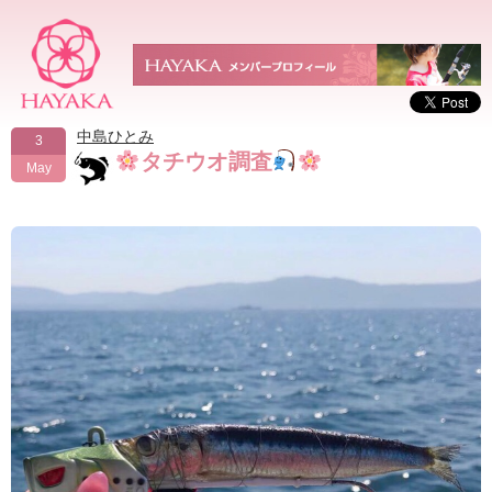
中島ひとみ
3
タチウオ調査
May