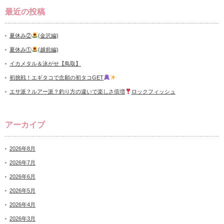
最近の投稿
夏休み②
(金沢編)
夏休み①
(越前編)
イカメタル＆泳がせ【鳥取】
初挑戦！エギタコで念願の初タコGET
エサ派？ルアー派？釣り方の違いで楽しさ倍増
ロックフィッシュ
アーカイブ
2026年8月
2026年7月
2026年6月
2026年5月
2026年4月
2026年3月