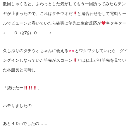
数回しゃくると、ふわっとした気がしてもう一回誘ってみたらテン
ヤが止まったので、これはタチウオだ
と鬼合わせをして電動リー
ルでビューンと巻いていたら確実に竿先に生命反応が
キタキター
♪───Ｏ（≧∇≦）Ｏ────♪
久しぶりのタチウオちゃんに会える
とワクワクしていたら、グイ
ングインしなっていた竿先がスコーン
とはね上がり竿先を見てい
た林船長と同時に
「抜けたー
」
ハモりましたの……
あと４０mでしたの……