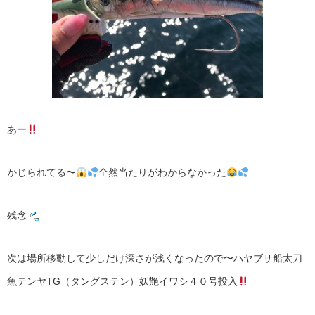
あー
かじられてる〜
全然当たりがわからなかった
残念
次は場所移動して少しだけ深さが浅くなったので〜ハヤブサ船太刀
魚テンヤTG（タングステン）妖艶イワシ４０号投入