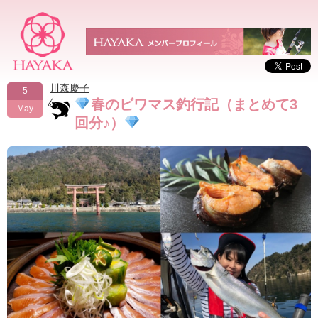
川森慶子
5
春のビワマス釣行記（まとめて3
May
回分♪）