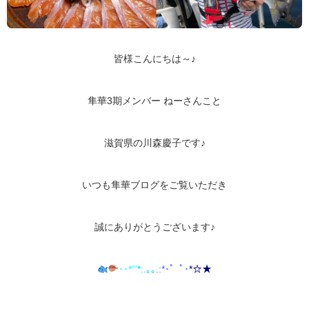
皆様こんにちは～♪
隼華3期メンバー ねーさんこと
滋賀県の川森慶子です♪
いつも隼華ブログをご覧いただき
誠にありがとうございます♪
･･*’“
*:.｡
｡
.:*･゜ﾟ･
*
☆★