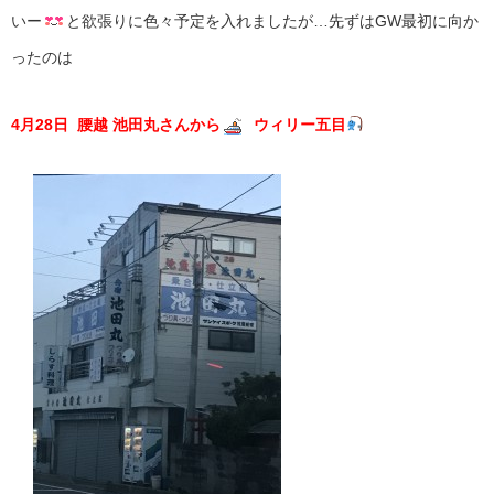
いー
と欲張りに色々予定を入れましたが…先ずはGW最初に向か
ったのは
4月28日 腰越 池田丸さんから
ウィリー五目