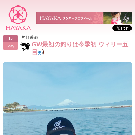
片野香織
19
GW最初の釣りは今季初 ウィリー五
May
目