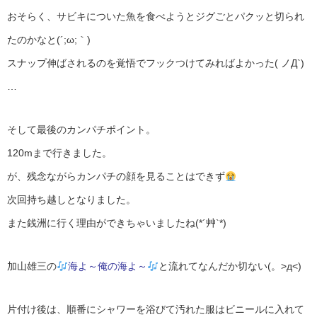
おそらく、サビキについた魚を食べようとジグごとパクッと切られ
たのかなと(´;ω;｀)
スナップ伸ばされるのを覚悟でフックつけてみればよかった( ノД`)
…
そして最後のカンパチポイント。
120mまで行きました。
が、残念ながらカンパチの顔を見ることはできず
次回持ち越しとなりました。
また銭洲に行く理由ができちゃいましたね(*´艸`*)
加山雄三の
海よ～俺の海よ～
と流れてなんだか切ない(。>д<)
片付け後は、順番にシャワーを浴びて汚れた服はビニールに入れて