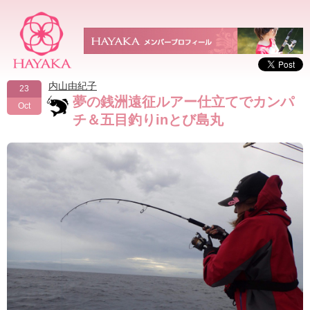
内山由紀子
23
夢の銭洲遠征ルアー仕立てでカンパ
Oct
チ＆五目釣りinとび島丸