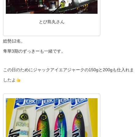
とび島丸さん
総勢12名。
隼華3期のずっきーも一緒です。
この日のためにジャックアイエアジャークの150gと200gも仕入れま
したよ