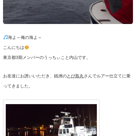
海よ～俺の海よ～
こんにちは
東京都3期メンバーのうっちぃこと内山です。
お友達にお誘いいただき、銭洲の
とび島丸
さんでルアー仕立てに乗
ってきました。