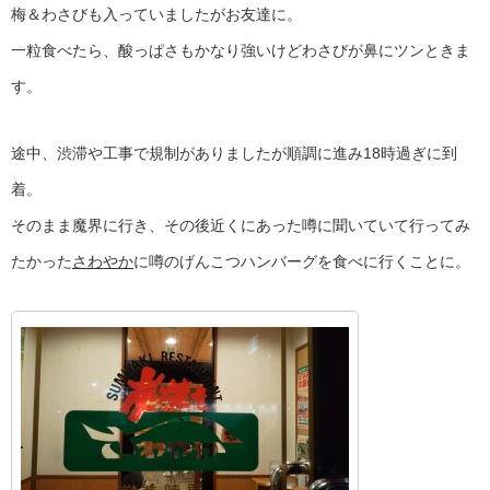
梅＆わさびも入っていましたがお友達に。
一粒食べたら、酸っぱさもかなり強いけどわさびが鼻にツンときま
す。
途中、渋滞や工事で規制がありましたが順調に進み18時過ぎに到
着。
そのまま魔界に行き、その後近くにあった噂に聞いていて行ってみ
たかった
さわやか
に噂のげんこつハンバーグを食べに行くことに。