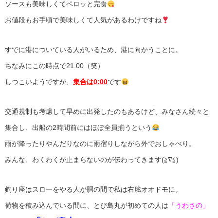
ソースも美味しくてペロッと完食
お値段もお手頃で美味しくて人気があるわけですね
すでに港についている人がいるため、港に向かうことに。
ちなみにこの時点で21:00（笑）
しつこいようですが、
集合は0:00
です
交通規制も考慮して早めに出発したのもあるけど、みなさん続々と
集合し、出船の2時間前にはほぼ全員揃うという
雨が降ったりやんだりなのに雨宿りしながら外でおしゃべり。
みんな、わくわくが止まらないのが伝わってきます(≧∇≦)
釣り座はスローをやる人が胴の間で私は右舷オオドモに。
荷物を積み込んでいる間に、とび島丸が初めての人は
「うわさの」