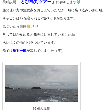
「とび島丸ツアー」
乗船説明
に参加します
船の使い方や注意点をおしえていただき、船に乗り込みいざ出船。
キャビンは12名寝られる2段ベッドがあります。
気づいたら爆睡
そして目が覚めると銭洲に到着していました
あいにくの雨がパラついています。
船では
鳥羽一郎
が流れていました（笑）
銭洲の風景