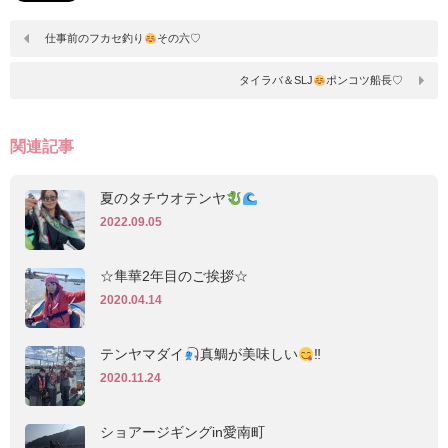
仕事前のフカセ釣り
その六♡
タイラバ＆SLJ
ポンコツ船長♡
関連記事
夏のタチウオテンヤ
2022.09.05
☆隼華2年目のご挨拶☆
2020.04.14
テンヤマダイ
真鯛が美味しい
‼︎
2020.11.24
ショアージギングin愛南町