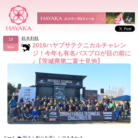
鈴木利枝
19
2019ハヤブサテクニカルチャレン
Nov
ジ！今年も有名バスプロが目の前に
♪【茨城県第二富士見池】
どーも
皆さん釣りを楽しんでますか？