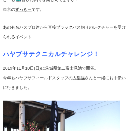
東京の
ずっきー
です。
あの有名バスプロ達から直接ブラックバス釣りのレクチャーを受け
られるイベント…
ハヤブサテクニカルチャレンジ！
2019年11月10日(日)に
茨城県第二富士見池
で開催。
今年もハヤブサフィールドスタッフの
入稲福
さんと一緒にお手伝い
に行きました。