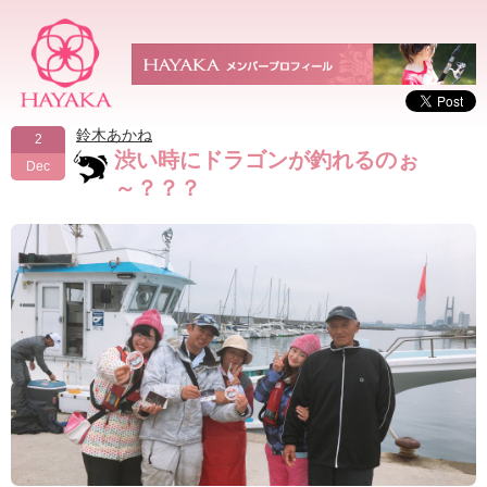
鈴木あかね
2
渋い時にドラゴンが釣れるのぉ
Dec
～？？？