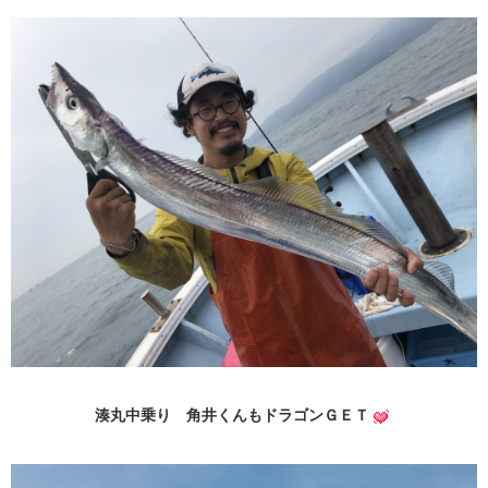
湊丸中乗り 角井くんもドラゴンＧＥＴ