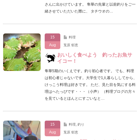
さんに出かけています。 隼華の先輩と以前釣りをご一
緒させていただいた際に、 タチウオの…
15
料理
Aug
莵原 郁恵
おいしく食べよう 釣ったお魚サ
イコー！
隼華5期のいくえです。釣り初心者です。 でも、料理
は初心者じゃないです。大学生で1人暮らししてから、
けっこう料理は好きです。 ただ、見た目を気にする料
理はへたっぴです・・・（小声） （料理ブログの方々
を見ているとほんとにすごいなと…
15
料理
,
釣り
Aug
莵原 郁恵