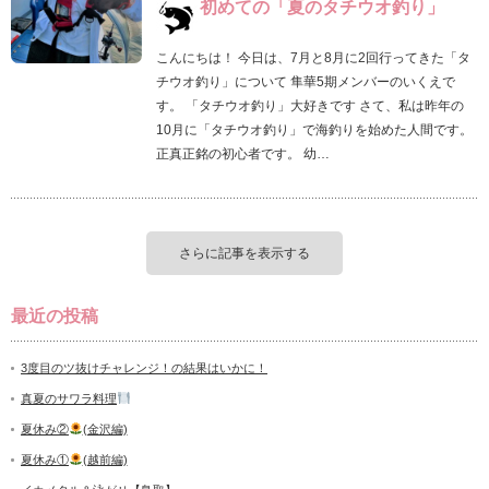
初めての「夏のタチウオ釣り」
こんにちは！ 今日は、7月と8月に2回行ってきた「タ
チウオ釣り」について 隼華5期メンバーのいくえで
す。 「タチウオ釣り」大好きです さて、私は昨年の
10月に「タチウオ釣り」で海釣りを始めた人間です。
正真正銘の初心者です。 幼…
さらに記事を表示する
最近の投稿
3度目のツ抜けチャレンジ！の結果はいかに！
真夏のサワラ料理
夏休み②
(金沢編)
夏休み①
(越前編)