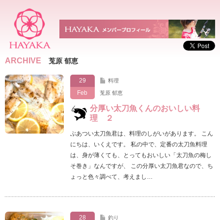
ARCHIVE
莵原 郁恵
29
料理
Feb
莵原 郁恵
分厚い太刀魚くんのおいしい料
理 ２
ぶあつい太刀魚君は、料理のしがいがあります。 こん
にちは、いくえです。 私の中で、定番の太刀魚料理
は、身が薄くても、とってもおいしい「太刀魚の梅し
そ巻き」なんですが、 この分厚い太刀魚君なので、ち
ょっと色々調べて、考えまし…
28
釣り