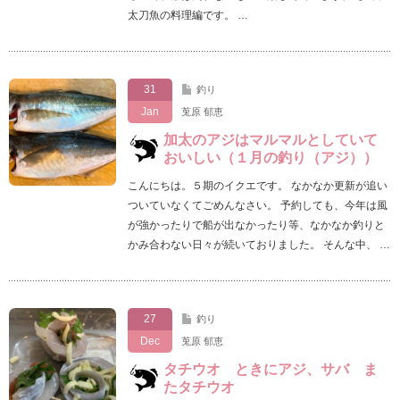
太刀魚の料理編です。 …
31
釣り
Jan
莵原 郁恵
加太のアジはマルマルとしていて
おいしい（１月の釣り（アジ））
こんにちは。５期のイクエです。 なかなか更新が追い
ついていなくてごめんなさい。 予約しても、今年は風
が強かったりで船が出なかったり等、なかなか釣りと
かみ合わない日々が続いておりました。 そんな中、 …
27
釣り
Dec
莵原 郁恵
タチウオ ときにアジ、サバ ま
たタチウオ