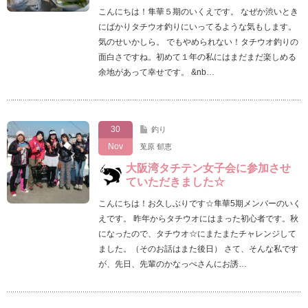
こんにちは！隼華５期のいくえです。 なぜか渋いとき
にばかりタチウオ釣りにいってるような気もします。
気のせいかしら。 でもやめられない！タチウオ釣りの
面白さですね。初めて１年の私にはまだまだ楽しめる
余地があって幸せです。 &nb…
30
釣り
Nov
莵原 郁恵
大阪湾タチテン女子会に参加させ
ていただきました☆
こんにちは！お久しぶりです☆隼華5期メンバーのいく
えです。 昨年からタチウオにはまった初心者です。秋
になったので、タチウオ☆にまたまたチャレンジして
ました。（そのお話はまた後日） さて、そんな私です
が、先日、先輩のかなっぺさんにお誘…