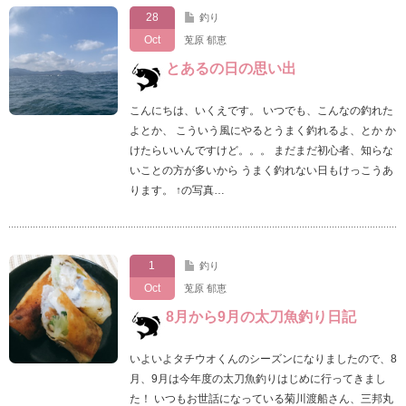
28
釣り
Oct
莵原 郁恵
とあるの日の思い出
こんにちは、いくえです。 いつでも、こんなの釣れた
よとか、 こういう風にやるとうまく釣れるよ、とか か
けたらいいんですけど。。。 まだまだ初心者、知らな
いことの方が多いから うまく釣れない日もけっこうあ
ります。 ↑の写真…
1
釣り
Oct
莵原 郁恵
8月から9月の太刀魚釣り日記
いよいよタチウオくんのシーズンになりましたので、8
月、9月は今年度の太刀魚釣りはじめに行ってきまし
た！ いつもお世話になっている菊川渡船さん、三邦丸