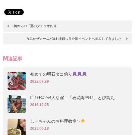
初めての「夏のタチウオ釣り」
うみかぜカーニバルin海辺つり公園イベントへ参加してきました
関連記事
初めての明石タコ釣り
2022.07.29
ﾋﾟｶｲﾁｽﾃｨｯｸ大活躍！「石花海ﾔﾘｲｶ」とび島丸
2016.12.25
しーちゃんのお料理教室°･
2023.06.18