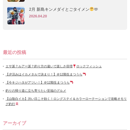
2月 新島キンメダイとごタイメン
🫶
2026.04.20
最近の投稿
エサ派？ルアー派？釣り方の違いで楽しさ倍増
ロックフィッシュ
【夕涼みはイカメタルで決まり！】＠12期生まつうら
【今キジハタがアツい！】＠12期生まつうら
釣りの帰り道に立ち寄りたい至福のグルメ
【山陰白イカ】渋い日こそ効く！ロングステイ＆カラーローテーションで攻略オモリ
グ釣行
アーカイブ