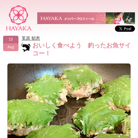
莵原 郁恵
15
おいしく食べよう 釣ったお魚サイ
Aug
コー！