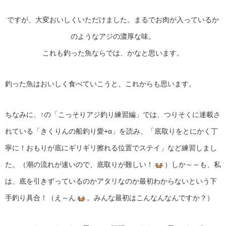
ですが、大変おいしくいただけました。まるでお肉が入っているか
のようなアジの濃厚な味。
これも釣った魚ならでは、かなと思います。
釣った魚はおいしく食べていこうと、これからも思います。
ちなみに、↑の「こっそりアジ釣り練習編」では、つりそくに連載さ
れている「きくりんの船釣り愛+α」を読み、「底取りをとにかく丁
寧に！おもりが底にギリギリ擦れる位置でステイ」など練習しまし
た。（潮の流れが速いので、底取りが難しい！
）しか～～も、私
は、底を引きずっているのかアタリなのか最初わからないという下
手釣り具合！（え～ん
。みんな最初はこんなんなんですか？）