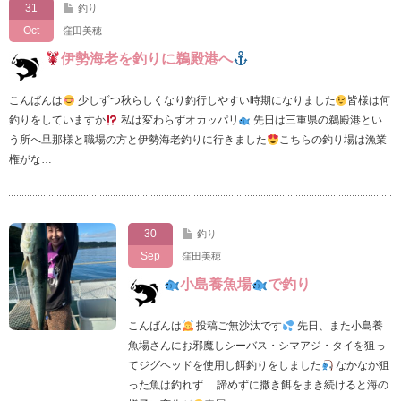
31
釣り
Oct
窪田美穂
伊勢海老を釣りに鵜殿港へ
こんばんは
少しずつ秋らしくなり釣行しやすい時期になりました
皆様は何
釣りをしていますか
私は変わらずオカッパリ
先日は三重県の鵜殿港とい
う所へ旦那様と職場の方と伊勢海老釣りに行きました
こちらの釣り場は漁業
権がな…
30
釣り
Sep
窪田美穂
小島養魚場
で釣り
こんばんは
投稿ご無沙汰です
先日、また小島養
魚場さんにお邪魔しシーバス・シマアジ・タイを狙っ
てジグヘッドを使用し餌釣りをしました
なかなか狙
った魚は釣れず… 諦めずに撒き餌をまき続けると海の