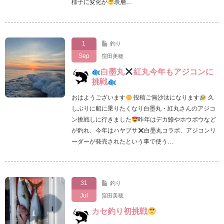
様子に変化が
表層…
1
釣り
Sep
窪田美穂
白墨丸
紅丸今年もアジコンに
挑戦
おはようございます
投稿ご無沙汰になります
久
しぶりに船に乗りたくなり白墨丸・紅丸さんのアジコ
ン挑戦しに行きました
昨年はデカ鯵やホウボウなど
が釣れ、今年はハヤブサ
白墨丸コラボ、アジコンリ
ーダーが発売されたという事で使う…
31
釣り
Jul
窪田美穂
カセ釣り初挑戦