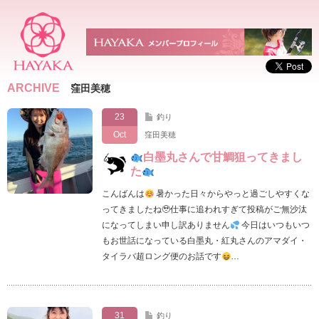
ARCHIVE
窪田美穂
23
釣り
Oct
窪田美穂
白墨丸さんで甘鯛狙ってきまし
た
こんばんは
暑かった日々からやっと過ごしやすくな
ってきましたね🥹仕事に追われすぎて投稿がご無沙汰
になってしまい申し訳ありません
今日はいつもいつ
もお世話になっている白墨丸・紅丸さんのアマダイ・
タイラバ超ロング便のお話です
…
31
釣り