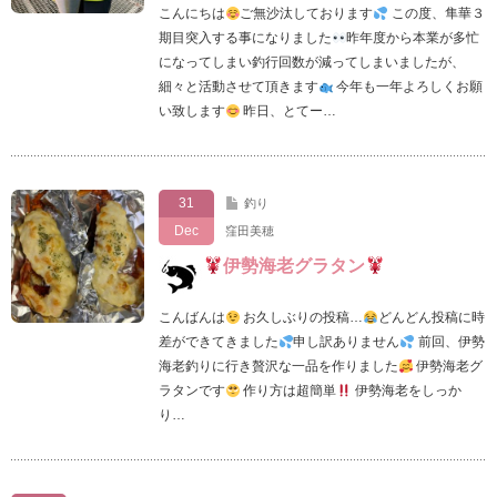
こんにちは
ご無沙汰しております
この度、隼華３
期目突入する事になりました
昨年度から本業が多忙
になってしまい釣行回数が減ってしまいましたが、
細々と活動させて頂きます
今年も一年よろしくお願
い致します
昨日、とてー…
31
釣り
Dec
窪田美穂
伊勢海老グラタン
こんばんは
お久しぶりの投稿…
どんどん投稿に時
差ができてきました
申し訳ありません
前回、伊勢
海老釣りに行き贅沢な一品を作りました
伊勢海老グ
ラタンです
作り方は超簡単
伊勢海老をしっか
り…