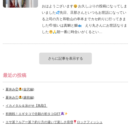
おはようございます
お久しぶりの投稿になってしま
いました
先日、旦那さんといつもお世話になってい
る上司の方と和歌山の串本までカセ釣りに行ってきま
した🫡 狙いは真鯛と鰤
えり丸さんにお世話なりま
した
朝一番に時合いがくるとい…
さらに記事を表示する
最近の投稿
夏休み②
(金沢編)
夏休み①
(越前編)
イカメタル＆泳がせ【鳥取】
初挑戦！エギタコで念願の初タコGET
エサ派？ルアー派？釣り方の違いで楽しさ倍増
ロックフィッシュ