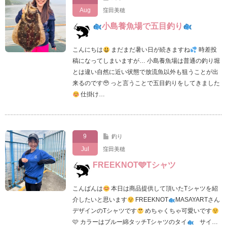
Aug
窪田美穂
小島養魚場で五目釣り
こんにちは
まだまだ暑い日が続きますね
時差投
稿になってしまいますが… 小島養魚場は普通の釣り堀
とは違い自然に近い状態で放流魚以外も狙うことが出
来るのです🥹 っと言うことで五目釣りをしてきました
仕掛け…
9
釣り
Jul
窪田美穂
FREEKNOT🩵Tシャツ
こんばんは
本日は商品提供して頂いたTシャツを紹
介したいと思います
FREEKNOT
MASAYARTさん
デザインのTシャツです
めちゃくちゃ可愛いです
🩷 カラーはブルー綿タッチTシャツのタイ
サイ…