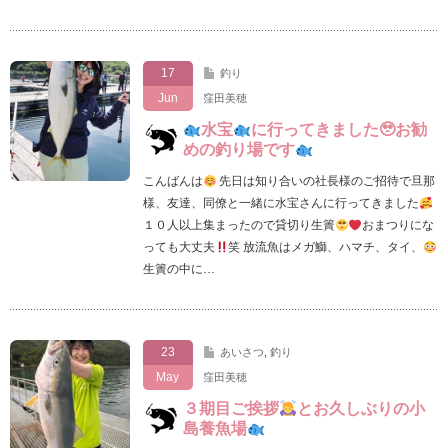
17
釣り
Jun
窪田美穂
水宝
に行ってきました🥹お勧
めの釣り場です
こんばんは
先日は知り合いの社長様のご招待で旦那
様、友達、同僚と一緒に水宝さんに行ってきました
１０人以上集まったので貸切り生簀
おまつりにな
っても大丈夫
笑 放流魚はメガ鰤、ハマチ、タイ、
生簀の中に…
23
あいさつ
,
釣り
May
窪田美穂
３期目ご挨拶
とお久しぶりの小
島養魚場