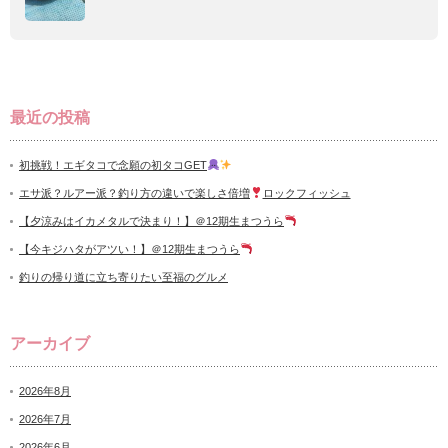
最近の投稿
初挑戦！エギタコで念願の初タコGET
エサ派？ルアー派？釣り方の違いで楽しさ倍増
ロックフィッシュ
【夕涼みはイカメタルで決まり！】＠12期生まつうら
【今キジハタがアツい！】＠12期生まつうら
釣りの帰り道に立ち寄りたい至福のグルメ
アーカイブ
2026年8月
2026年7月
2026年6月