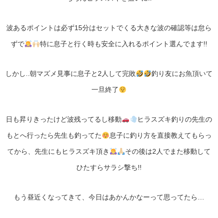
波あるポイントは必ず15分はセットでくる大きな波の確認等は怠ら
ずで
特に息子と行く時も安全に入れるポイント選んでます!!
しかし..朝マズメ見事に息子と2人して完敗
釣り友にお魚頂いて
一旦終了
日も昇りきったけど波残ってるし移動
ヒラスズキ釣りの先生の
もとへ行ったら先生も釣ってた
息子に釣り方を直接教えてもらっ
てから、先生にもヒラスズキ頂き
その後は2人でまた移動して
ひたすらサラシ撃ち!!
もう昼近くなってきて、今日はあかんかなーって思ってたら…