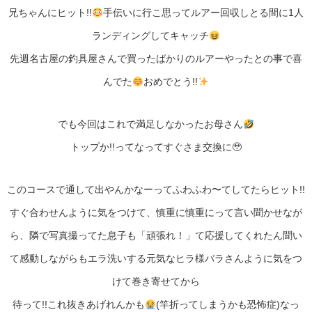
兄ちゃんにヒット!!
手伝いに行こ思ってルアー回収しとる間に1人
ランディングしてキャッチ
先週名古屋の釣具屋さんで買ったばかりのルアーやったとの事で喜
んでた
おめでとう!!
でも今回はこれで満足しなかったお母さん
トップか!!ってなってすぐさま交換に🥹
このコースで通して出やんかなーってふわふわ〜てしてたらヒット!!
すぐ合わせんように気をつけて、慎重に慎重にって言い聞かせなが
ら、隣で写真撮ってた息子も「頑張れ！」て応援してくれたん聞い
て感動しながらもエラ洗いする元気なヒラ様バラさんように気をつ
けて巻き寄せてから
待って!!これ抜きあげれんかも
(竿折ってしまうかも恐怖症)なっ