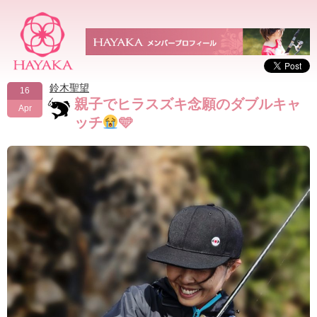
鈴木聖望
16
親子でヒラスズキ念願のダブルキャ
Apr
ッチ
🩵