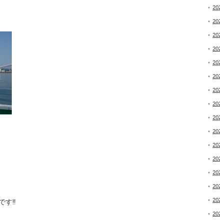
20
20
20
20
20
20
20
20
20
20
20
20
20
20
20
す‼︎
20