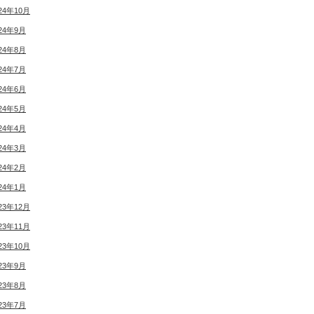
24年10月
24年9月
24年8月
24年7月
24年6月
24年5月
24年4月
24年3月
24年2月
24年1月
23年12月
23年11月
23年10月
23年9月
23年8月
23年7月