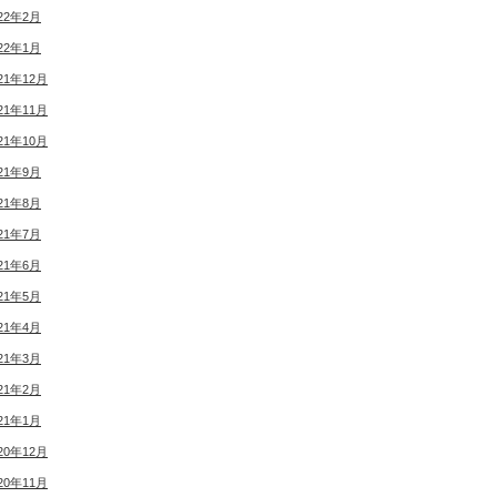
22年2月
22年1月
21年12月
21年11月
21年10月
21年9月
21年8月
21年7月
21年6月
21年5月
21年4月
21年3月
21年2月
21年1月
20年12月
20年11月