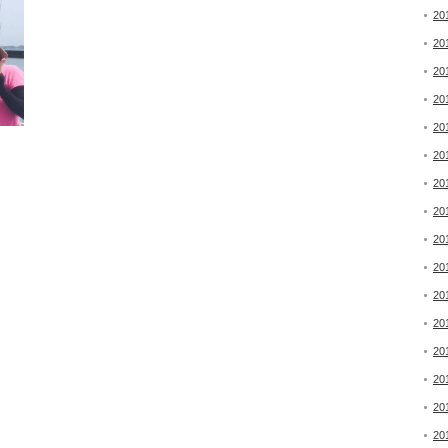
20
20
20
20
20
20
20
20
20
20
20
20
20
20
20
20