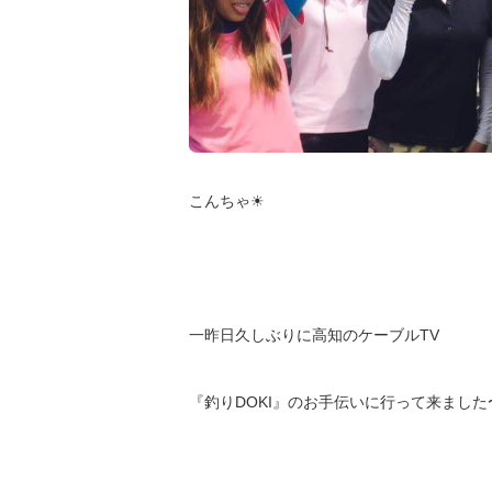
こんちゃ☀︎
一昨日久しぶりに高知のケーブルTV
『釣りDOKI』のお手伝いに行って来ました