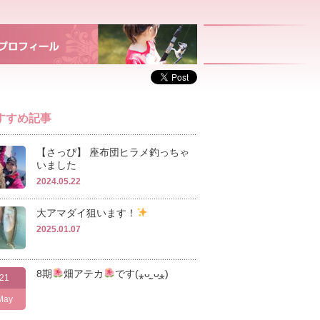
すすめ記事
【さっぴ】 座布団ヒラメ釣っちゃ
いました
2024.05.22
大アマダイ狙います！
2025.01.07
8期
畑アテカ
です(⁎ᴗ͈ˬᴗ͈⁎)
21
May