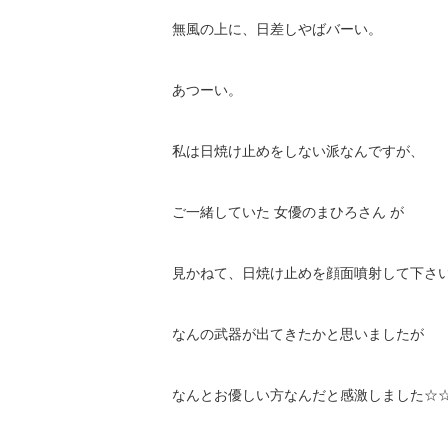
無風の上に、日差しやばバーい。
あつーい。
私は日焼け止めをしない派なんですが、
ご一緒していた 女優のまひろさん が
見かねて、日焼け止めを顔面噴射して下さ
なんの武器が出てきたかと思いましたが
なんとお優しい方なんだと感激しました☆