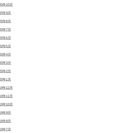
20年10月
20年9月
20年8月
20年7月
20年6月
20年5月
20年4月
20年3月
20年2月
20年1月
19年12月
19年11月
19年10月
19年9月
19年8月
19年7月