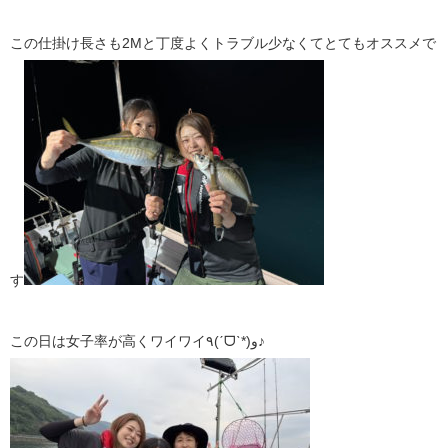
この仕掛け長さも2Mと丁度よくトラブル少なくてとてもオススメで
す
この日は女子率が高くワイワイ٩(ˊᗜˋ*)و♪