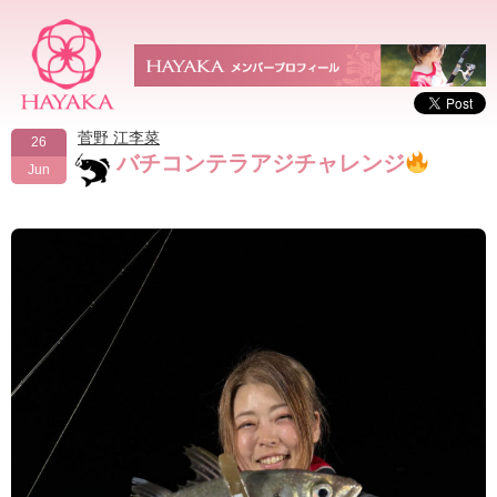
菅野 江李菜
26
バチコンテラアジチャレンジ
Jun