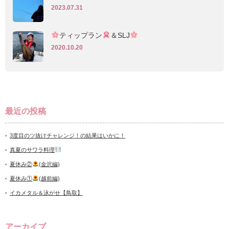
2023.07.31
ティップラン
＆SLJ
2020.10.20
最近の投稿
3度目のツ抜けチャレンジ！の結果はいかに！
真夏のサワラ料理
夏休み②
(金沢編)
夏休み①
(越前編)
イカメタル＆泳がせ【鳥取】
アーカイブ