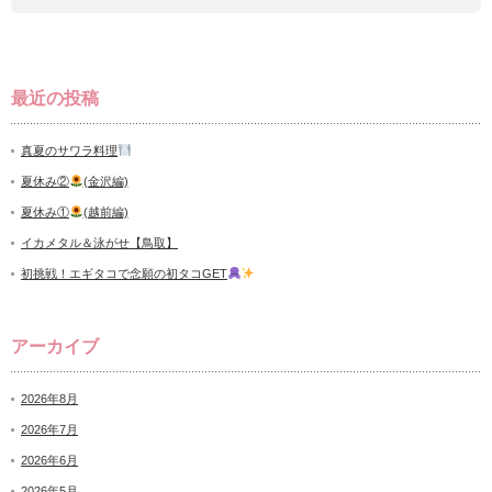
最近の投稿
真夏のサワラ料理
夏休み②
(金沢編)
夏休み①
(越前編)
イカメタル＆泳がせ【鳥取】
初挑戦！エギタコで念願の初タコGET
アーカイブ
2026年8月
2026年7月
2026年6月
2026年5月