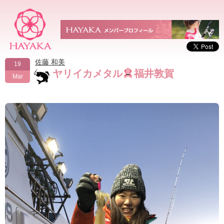
佐藤 和美
19
ヤリイカメタル
福井敦賀
Mar