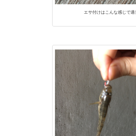
エサ付けはこんな感じで適