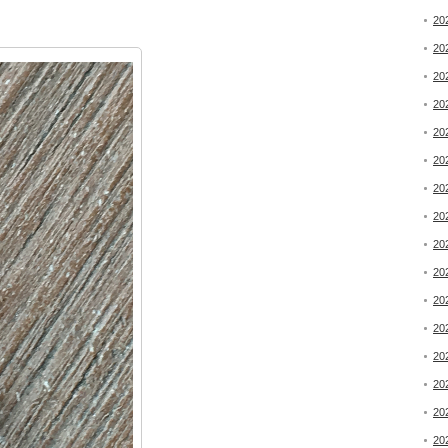
20
20
20
20
20
20
20
20
20
20
20
20
20
20
20
20