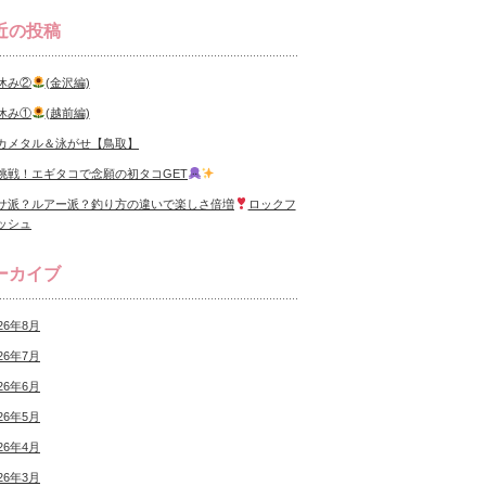
近の投稿
休み②
(金沢編)
休み①
(越前編)
カメタル＆泳がせ【鳥取】
挑戦！エギタコで念願の初タコGET
サ派？ルアー派？釣り方の違いで楽しさ倍増
ロックフ
ッシュ
ーカイブ
26年8月
26年7月
26年6月
26年5月
26年4月
26年3月