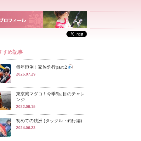
すすめ記事
毎年恒例！家族釣行part２
2026.07.29
東京湾マダコ！今季5回目のチャレ
ンジ
2022.09.15
初めての銭洲 (タックル・釣行編)
2024.06.23