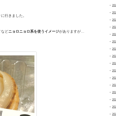
20
20
りに行きました。
20
20
メなど
ニョロニョロ系を使うイメージ
がありますが…
20
20
20
20
20
20
20
20
20
20
20
20