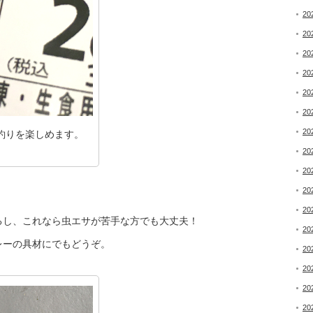
20
20
20
20
20
20
20
釣りを楽しめます。
20
20
20
20
るし、これなら虫エサが苦手な方でも大丈夫！
20
レーの具材にでもどうぞ。
20
20
20
20