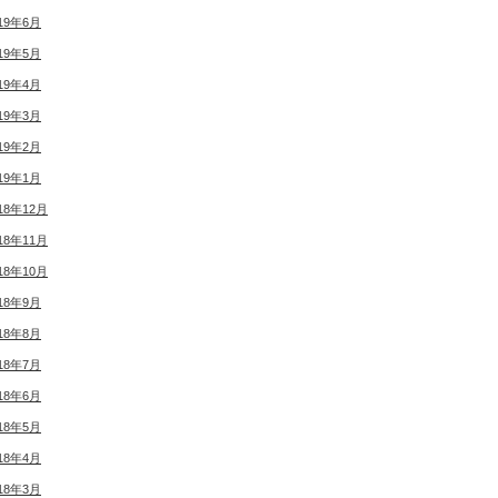
19年6月
19年5月
19年4月
19年3月
19年2月
19年1月
18年12月
18年11月
18年10月
18年9月
18年8月
18年7月
18年6月
18年5月
18年4月
18年3月