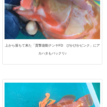
上から落ちて来た「貫撃遊動テンヤFD ぴかぴかピンク」にア
カハタもバックリ♪