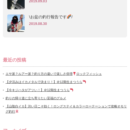
2019.09.03
\お盆の釣行報告です
/
2019.08.30
最近の投稿
エサ派？ルアー派？釣り方の違いで楽しさ倍増
ロックフィッシュ
【夕涼みはイカメタルで決まり！】＠12期生まつうら
【今キジハタがアツい！】＠12期生まつうら
釣りの帰り道に立ち寄りたい至福のグルメ
【山陰白イカ】渋い日こそ効く！ロングステイ＆カラーローテーションで攻略オモリ
グ釣行