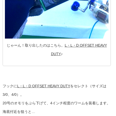
じゃーん！取り出したのはこちら。
L・L・D OFFSET HEAVY
DUTY
♪
フックに
L・L・D OFFSET HEAVY DUTY
をセレクト（サイズは
3/0、4/0）。
20号のオモリをぶら下げて、4インチ程度のワームを装着します。
海底付近を狙うと…