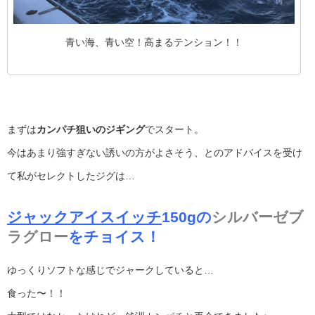
青い海、青い空！高まるテンション！！
まずは
カンパチ狙いのジギング
でスタート。
今はあまり強すぎない誘いの方がよさそう、とのアドバイスを受け
て私がセレクトしたジグは…
ジャックアイスイッチ
150g
の
シルバーゼブ
ラグロー
をチョイス！
ゆっくりソフトな感じでジャークしていると…
食った〜！！