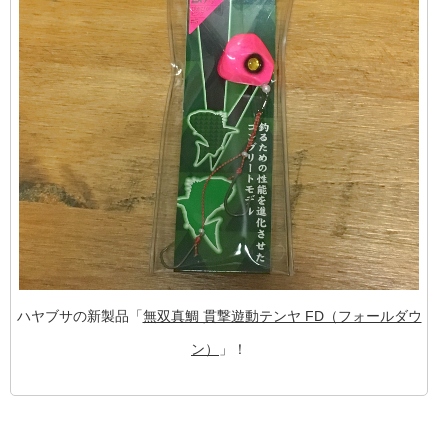
ハヤブサの新製品「
無双真鯛 貫撃遊動テンヤ FD（フォールダウ
ン）
」！