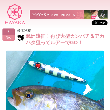
鈴木利枝
9
銭洲遠征！再び大型カンパチ＆アカ
Nov
ハタ狙ってルアーでGO！