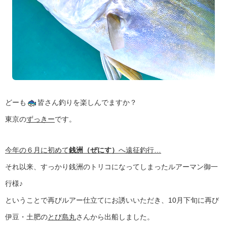
どーも
皆さん釣りを楽しんでますか？
東京の
ずっきー
です。
今年の６月に初めて
銭洲（ぜにす）
へ遠征釣行…
それ以来、すっかり銭洲のトリコになってしまったルアーマン御一
行様♪
ということで再びルアー仕立てにお誘いいただき、10月下旬に再び
伊豆・土肥の
とび島丸
さんから出船しました。