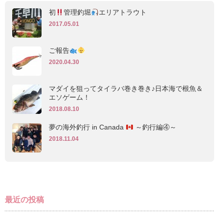
初
管理釣堀
エリアトラウト
2017.05.01
ご報告
2020.04.30
マダイを狙ってタイラバ巻き巻き♪日本海で根魚＆
エソゲーム！
2018.08.10
夢の海外釣行 in Canada
～釣行編④～
2018.11.04
最近の投稿