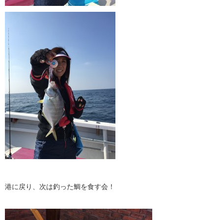
港に戻り、次は釣った鯛を食す会！