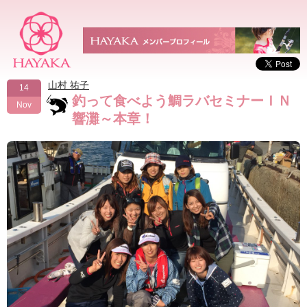
山村 祐子
14
釣って食べよう鯛ラバセミナーＩＮ
Nov
響灘～本章！