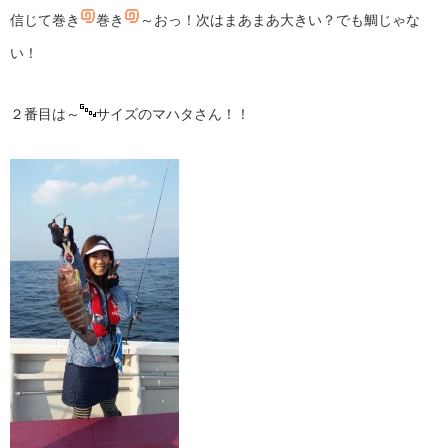
信じて巻き
巻き
～おっ！次はまあまあ大きい？でも鯛じゃな
い！
２番目は～
サイズのマハタさん！！