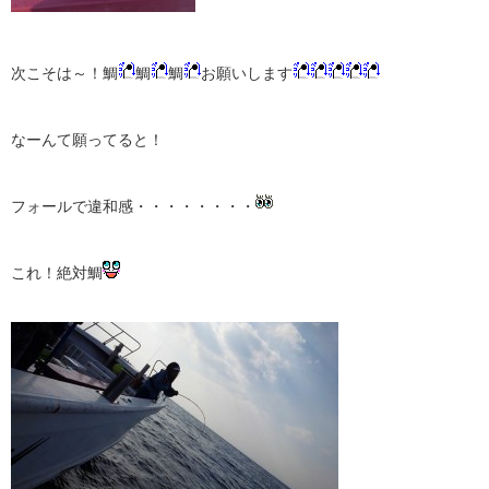
次こそは～！鯛
鯛
鯛
お願いします
なーんて願ってると！
フォールで違和感・・・・・・・・
これ！絶対鯛