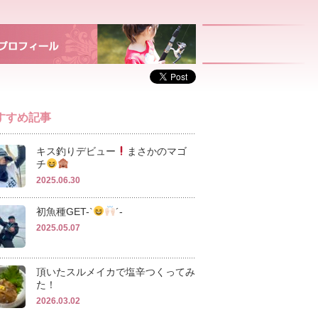
すすめ記事
キス釣りデビュー
まさかのマゴ
チ
2025.06.30
初魚種GET-`
´-
2025.05.07
頂いたスルメイカで塩辛つくってみ
た！
2026.03.02