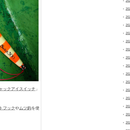
20
20
20
20
20
20
20
20
20
20
20
ャックアイスイッチ
」
20
20
20
トフック
や
ムツ鈎
を使
20
20