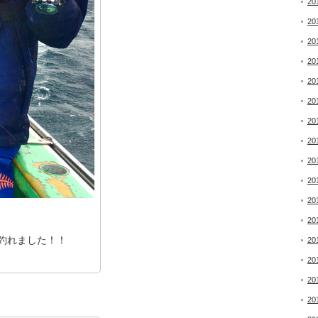
20
20
20
20
20
20
20
20
20
20
20
！
20
釣れました！！
20
20
20
20