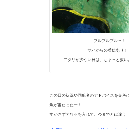
ブルブルブルっ！
サバからの着信あり！
アタリが少ない日は、ちょっと救い
この日の状況や同船者のアドバイスを参考
魚が当たったー！
すかさずアワセを入れて、今までとは違う