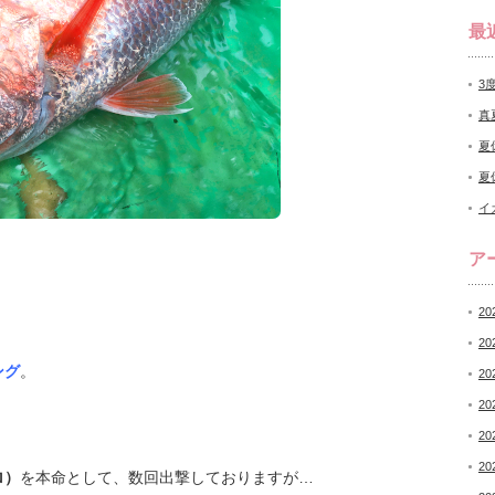
最
3
真
夏
夏
イ
ア
20
20
ング
。
20
20
20
20
ロ）
を本命として、数回出撃しておりますが…