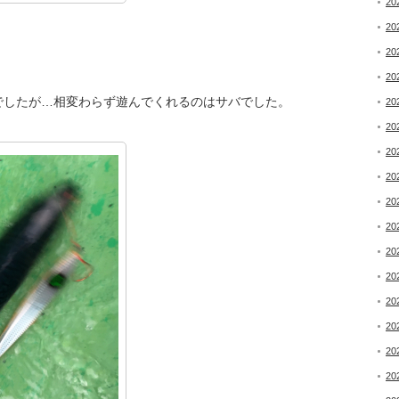
20
20
20
20
でしたが…相変わらず遊んでくれるのはサバでした。
20
20
20
20
20
20
20
20
20
20
20
20