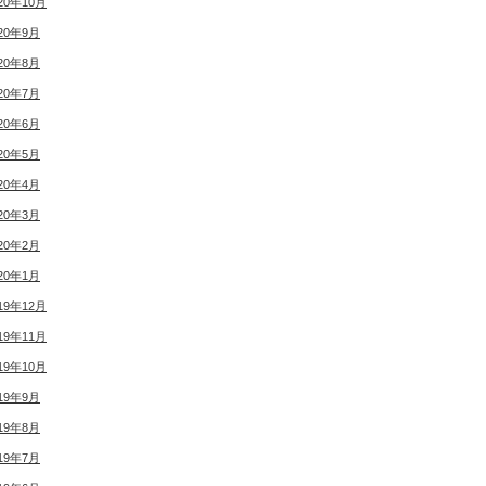
20年10月
20年9月
20年8月
20年7月
20年6月
20年5月
20年4月
20年3月
20年2月
20年1月
19年12月
19年11月
19年10月
19年9月
19年8月
19年7月