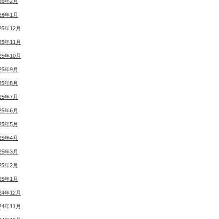
26年2月
26年1月
25年12月
25年11月
25年10月
25年9月
25年8月
25年7月
25年6月
25年5月
25年4月
25年3月
25年2月
25年1月
24年12月
24年11月