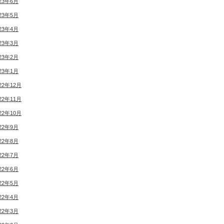
23年6月
23年5月
23年4月
23年3月
23年2月
23年1月
22年12月
22年11月
22年10月
22年9月
22年8月
22年7月
22年6月
22年5月
22年4月
22年3月