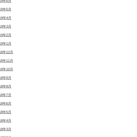
19年6月
19年5月
19年4月
19年3月
19年2月
19年1月
18年12月
18年11月
18年10月
18年9月
18年8月
18年7月
18年6月
18年5月
18年4月
18年3月