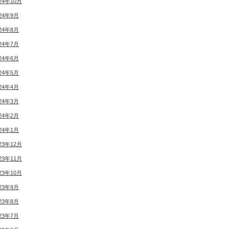
24年10月
24年9月
24年8月
24年7月
24年6月
24年5月
24年4月
24年3月
24年2月
24年1月
23年12月
23年11月
23年10月
23年9月
23年8月
23年7月