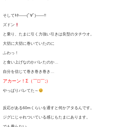
そしてｷﾀ――(ﾟ∀ﾟ)――!!
ズドン
と乗り、たまに引く力強い引きは良型のタチウオ。
大切に大切に巻いていたのに
ふわっ！
と食い上げなのかバレたのか…
自分を信じて巻き巻き巻き…
アカーン！Σ（￣□￣;）
やっぱりバレてた～
反応がある60mくらいを通すと何かアタるんです。
ジグにじゃれついている感じもたまにあります。
でも乗らない。