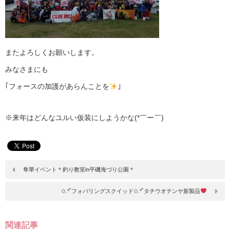
またよろしくお願いします。
みなさまにも
｢フォースの加護があらんことを
｣
※来年はどんなユルい仮装にしようかな(*￣ー￣)
隼華イベント＊釣り教室in平磯海づり公園＊
✩.*˚フォバリングスクイッド✩.*˚タチウオテンヤ新製品
関連記事