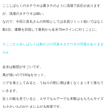
ここしばらくのタチウオは夏タチのように浅場で反応があります
が、浅場のタチウオは細い。
なので、今回三喜丸さんの作戦としては全員リミット狙いではなく
船1位、優勝を目指して最初から走水70mラインに行くことに。
※ここから先しばらくは船の上の写真＆タチウオの写真がありませ
んw
走水は船団がすごいです。
風が強いので150gをセット。
ジグを落としてみると、うねりの割に潮は速くなくまっすぐ落ちて
いきます。
近くの船を見ていると、エサでもルアーでも本数はもちろんサイズ
も小さいものがたまに上がる程度です。