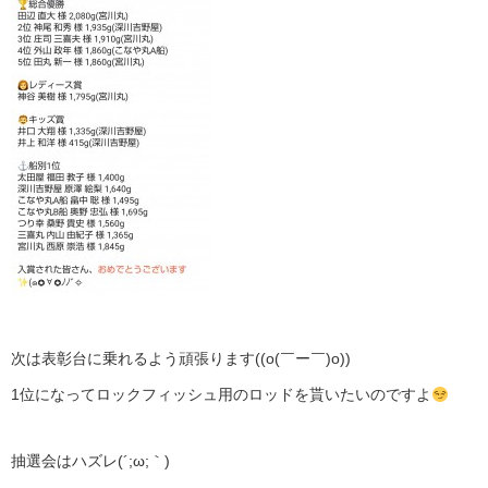
次は表彰台に乗れるよう頑張ります((o(￣ー￣)o))
1位になってロックフィッシュ用のロッドを貰いたいのですよ
抽選会はハズレ(´;ω;｀)