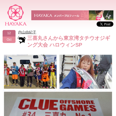
内山由紀子
12
三喜丸さんから東京湾タチウオジギ
Oct
ング大会 ハロウィンSP