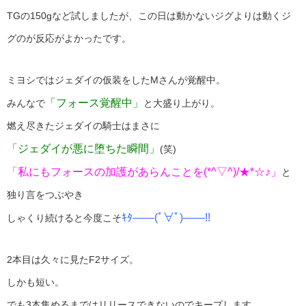
TGの150gなど試しましたが、この日は動かないジグよりは動くジ
グのが反応がよかったです。
ミヨシではジェダイの仮装をしたMさんが覚醒中。
「フォース覚醒中」
みんなで
と大盛り上がり。
燃え尽きたジェダイの騎士はまさに
「ジェダイが悪に堕ちた瞬間」
(笑)
「私にもフォースの加護があらんことを(*^▽^)/★*☆♪」
と
独り言をつぶやき
ｷﾀ――(ﾟ∀ﾟ)――!!
しゃくり続けると今度こそ
2本目は久々に見たF2サイズ。
しかも短い。
でも3本集めるまではリリースできないのでキープします。