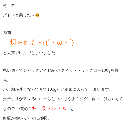
そして
ズドンと乗った～
瞬間
「切られたっ(´・ω・`)」
と大声で叫んでしまいました。
思い切ってジャックアイTGのスクイッドドットグロー100gを投
入。
が、潮が速くなってきて100gだと斜めに入ってしまいます。
タチウオがアタるのに乗らないのはうまくジグに食いつけないから
キ・ラ・レ・ル
なので、確実に
何度か巻いてすぐに撤収。