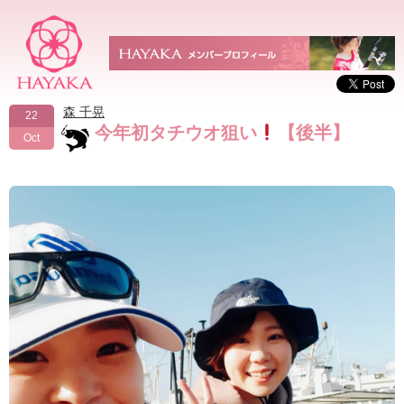
森 千晃
22
今年初タチウオ狙い
【後半】
Oct