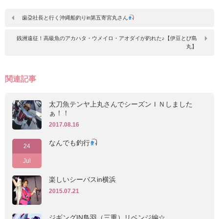
歯朶社長と行く沖縄船釣りin第五寄宮丸さん
銭洲遠征！高級魚のアカハタ・ウメイロ・アオダイが釣れた♪【伊豆とび島
丸】
関連記事
太刀魚テンヤ上丸さんでシーズンＩＮしました
ぁ！！
2017.08.16
なんでも釣行‪
24
Jul
楽しいシーバスin横浜
2015.07.21
ジギングIN鳥羽（三重）リベンジ編☆