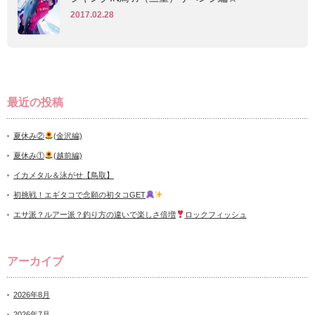
2017.02.28
最近の投稿
夏休み②
(金沢編)
夏休み①
(越前編)
イカメタル＆泳がせ【鳥取】
初挑戦！エギタコで念願の初タコGET
エサ派？ルアー派？釣り方の違いで楽しさ倍増
ロックフィッシュ
アーカイブ
2026年8月
2026年7月