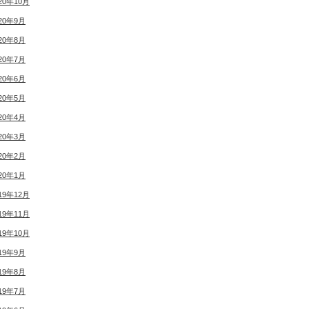
20年10月
20年9月
20年8月
20年7月
20年6月
20年5月
20年4月
20年3月
20年2月
20年1月
19年12月
19年11月
19年10月
19年9月
19年8月
19年7月