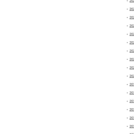
20
20
20
20
20
20
20
20
20
20
20
20
20
20
20
20