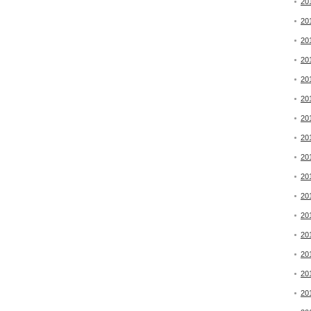
20
20
20
20
20
20
20
20
20
20
20
20
20
20
20
20