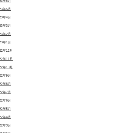
23年6月
23年5月
23年4月
23年3月
23年2月
23年1月
22年12月
22年11月
22年10月
22年9月
22年8月
22年7月
22年6月
22年5月
22年4月
22年3月