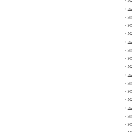
20
20
20
20
20
20
20
20
20
20
20
20
20
20
20
20