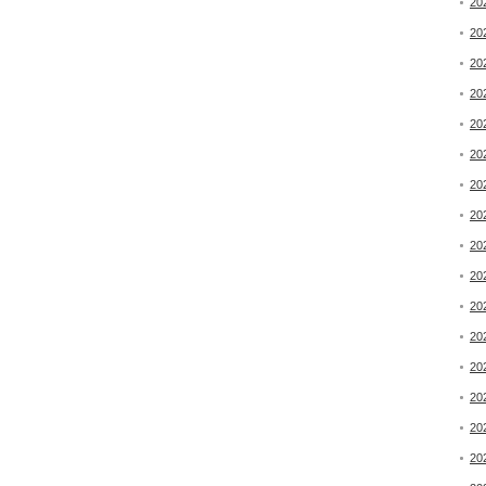
20
20
20
20
20
20
20
20
20
20
20
20
20
20
20
20