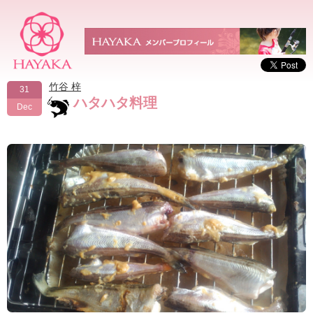
竹谷 梓
31
ハタハタ料理
Dec