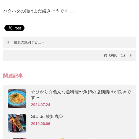
ハタハタの話はまだ続きそうです…。
憧れの銭洲デビュー
釣り納め…(..)
関連記事
☆ひかり☆色んな魚料理〜魚卵の塩麹漬けが良きで
す〜
2024.07.24
SLJ de 綾姫丸♡
2019.06.06