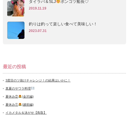
タイラバ＆SLJ
ポンコツ船長♡
2019.11.19
釣りは釣って楽しい食べて美味しい！
2023.07.31
最近の投稿
3度目のツ抜けチャレンジ！の結果はいかに！
真夏のサワラ料理
夏休み②
(金沢編)
夏休み①
(越前編)
イカメタル＆泳がせ【鳥取】