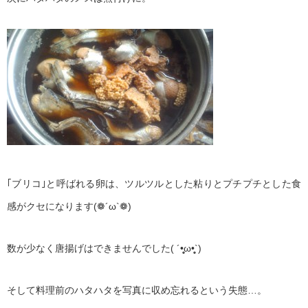
｢ブリコ｣と呼ばれる卵は、ツルツルとした粘りとプチプチとした食
感がクセになります(❁´ω`❁)
数が少なく唐揚げはできませんでした( ´•̥̥̥ω•̥̥̥`)
そして料理前のハタハタを写真に収め忘れるという失態…。