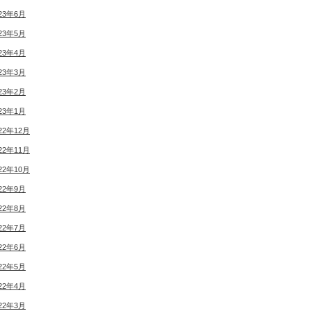
23年6月
23年5月
23年4月
23年3月
23年2月
23年1月
22年12月
22年11月
22年10月
22年9月
22年8月
22年7月
22年6月
22年5月
22年4月
22年3月