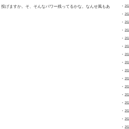
。投げますか。そ、そんなパワー残ってるかな。なんせ風もあ
20
20
20
20
20
20
20
20
20
20
20
20
20
20
20
20