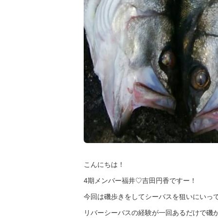
こんにちは！
4期メンバー福井♡吉田円香ですー！
今回は磯歩きをしてシーバスを狙いにいっ
リバーシーバスの経験が一回あるだけで磯