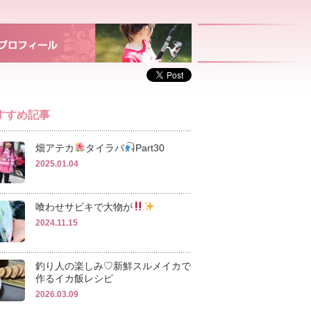
すすめ記事
畑アテカ
タイラバ
Part30
2025.01.04
喰わせサビキで大物が
2024.11.15
釣り人の楽しみ♡新鮮スルメイカで
作るイカ飯レシピ
2026.03.09