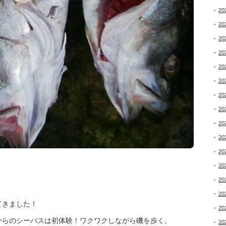
20
20
20
20
20
20
20
20
20
20
20
20
20
20
てきました！
20
からのシーバスは初体験！ワクワクしながら磯を歩く。
20