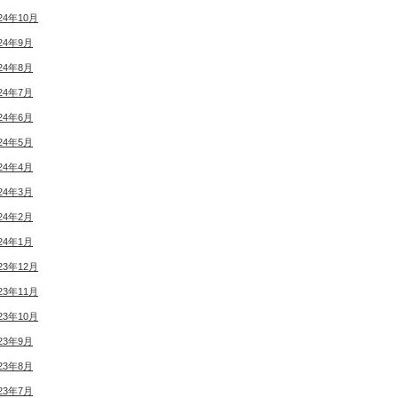
24年10月
24年9月
24年8月
24年7月
24年6月
24年5月
24年4月
24年3月
24年2月
24年1月
23年12月
23年11月
23年10月
23年9月
23年8月
23年7月