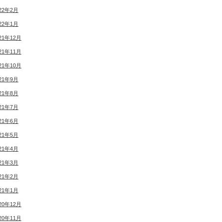
22年2月
22年1月
21年12月
21年11月
21年10月
21年9月
21年8月
21年7月
21年6月
21年5月
21年4月
21年3月
21年2月
21年1月
20年12月
20年11月