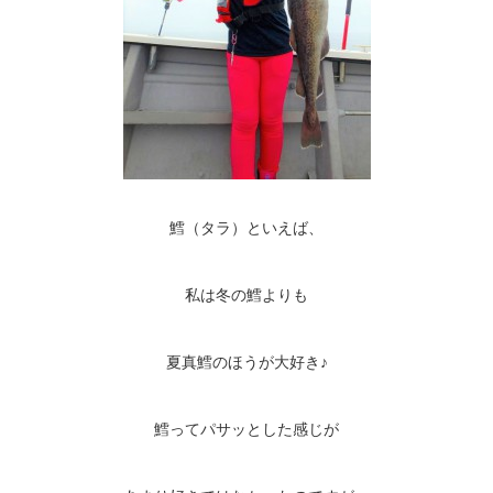
鱈（タラ）といえば、
私は冬の鱈よりも
夏真鱈のほうが大好き♪
鱈ってパサッとした感じが