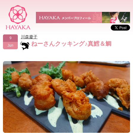
川森慶子
9
ねーさんクッキング♪真鱈＆鯛
Jun