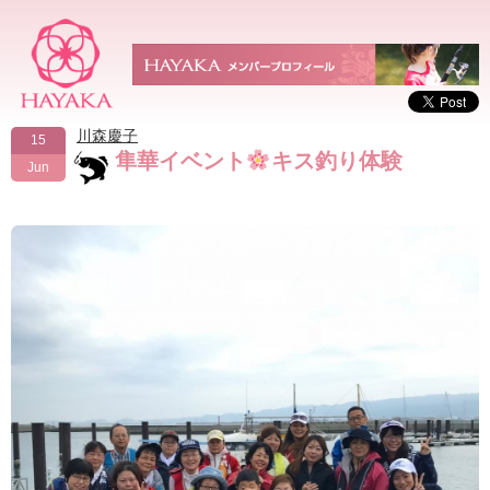
川森慶子
15
隼華イベント
キス釣り体験
Jun