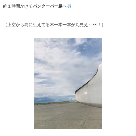
約１時間かけて
バンクーバー島
へ
（上空から島に生えてる木一本一本が丸見え～
！）