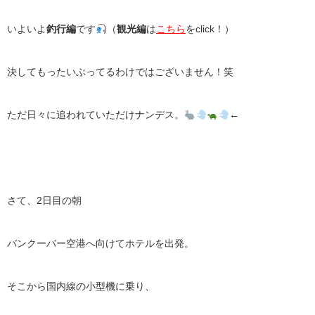
いよいよ
釣行編
です‪
（
観光編
は
こちら
をclick！）
決してもったいぶってるわけではございません！笑
ただ日々に追われていただけナンデス。
←
さて、2日目の朝
バンクーバー空港へ向けてホテルを出発。
そこから国内線の小型機に乗り、