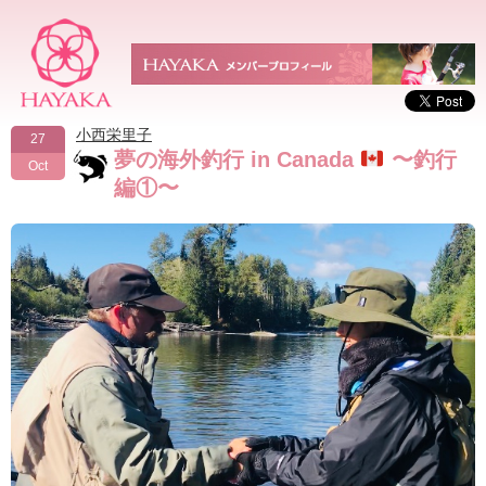
小西栄里子
27
夢の海外釣行 in Canada
〜釣行
Oct
編①〜