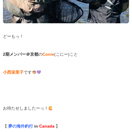
どーもっ！
2期メンバー＠京都
の
Conie
(こにー)こと
小西栄里子
です
お待たせしましたーっ！
【
夢の海外釣行
in
Canada
】