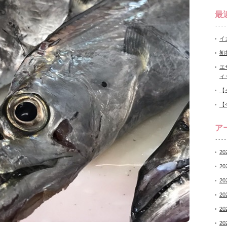
最
イ
初
エ
ィ
【
【
ア
20
20
20
20
20
20