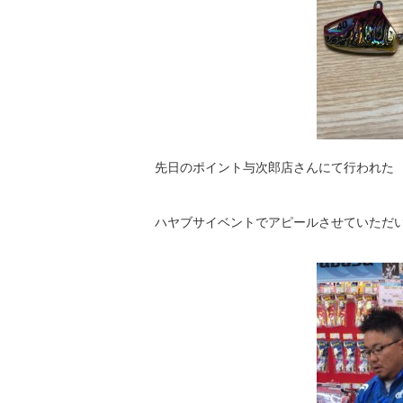
先日のポイント与次郎店さんにて行われた
ハヤブサイベントでアピールさせていただ