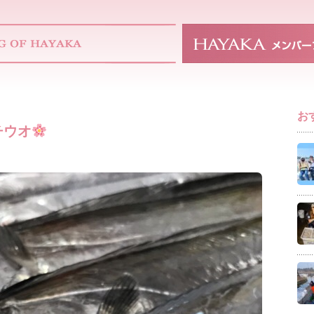
お
チウオ