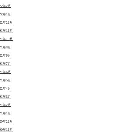
22年2月
22年1月
21年12月
21年11月
21年10月
21年9月
21年8月
21年7月
21年6月
21年5月
21年4月
21年3月
21年2月
21年1月
20年12月
20年11月