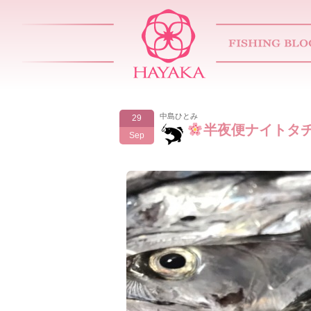
中島ひとみ
29
半夜便ナイトタ
Sep