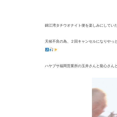
錦江湾タチウオナイト便を楽しみにしてい
天候不良の為、２回キャンセルになりやっ
ハヤブサ福岡営業所の玉井さんと龍心さん