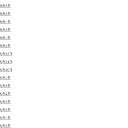
23年6月
23年5月
23年4月
23年3月
23年2月
23年1月
22年12月
22年11月
22年10月
22年9月
22年8月
22年7月
22年6月
22年5月
22年4月
22年3月