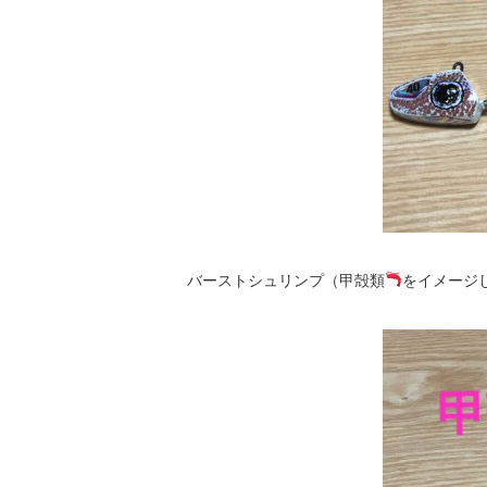
バーストシュリンプ（甲殻類
をイメージ