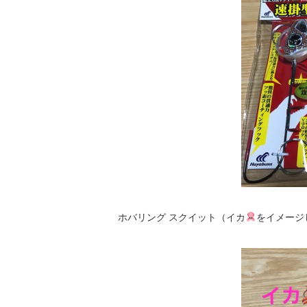
ホバリング スクイット（イカ
をイメージ