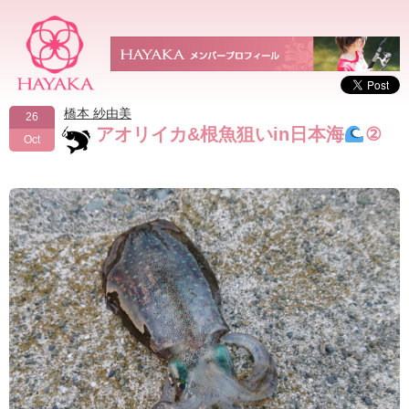
橋本 紗由美
26
アオリイカ&根魚狙いin日本海
②
Oct