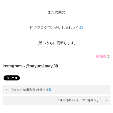
また次回の
釣行ブログでお会いしましょう
(近いうちに更新します)
紗由美
Instagram→
@sayumi.may.30
アオリイカ&根魚狙いin日本海
☆東京湾のおいしいアジを釣ろう☆