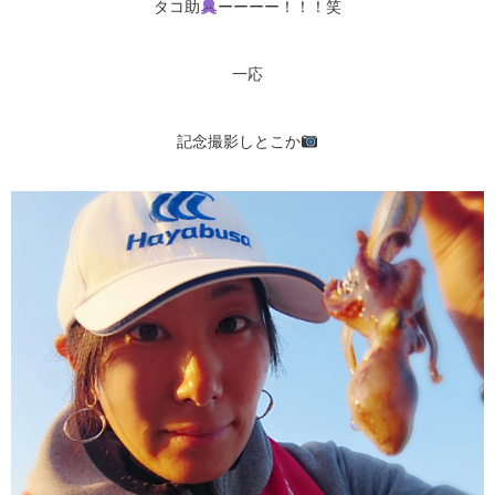
タコ助
ーーーー！！！笑
一応
記念撮影しとこか