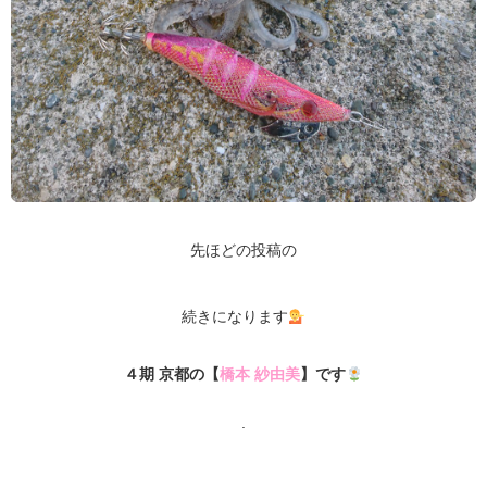
先ほどの投稿の
続きになります
４期 京都の【
橋本 紗由美
】です
.