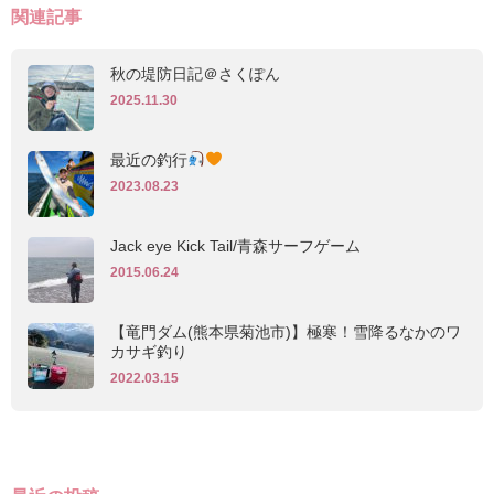
関連記事
秋の堤防日記＠さくぽん
2025.11.30
最近の釣行
2023.08.23
Jack eye Kick Tail/青森サーフゲーム
2015.06.24
【竜門ダム(熊本県菊池市)】極寒！雪降るなかのワ
カサギ釣り
2022.03.15