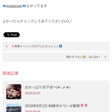
instagram
もやってます
よかったらチェックしてみてください(‘ω’)ノ
隼華イベント
LTアジにチャレンジ
海がダメなら
…山にGo！
関連記事
おかっぱり女子会〜(๑´ڡ`๑)
2019.03.07
2018年8月1日 剣崎沖カワハギ解禁
2018.08.05