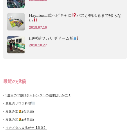
Hayabusa式ヘビキャロ
バスが釣れるまで帰らな
い
2018.07.10
山中湖ワカサギドーム船
2018.10.27
最近の投稿
3度目のツ抜けチャレンジ！の結果はいかに！
真夏のサワラ料理
夏休み②
(金沢編)
夏休み①
(越前編)
イカメタル＆泳がせ【鳥取】