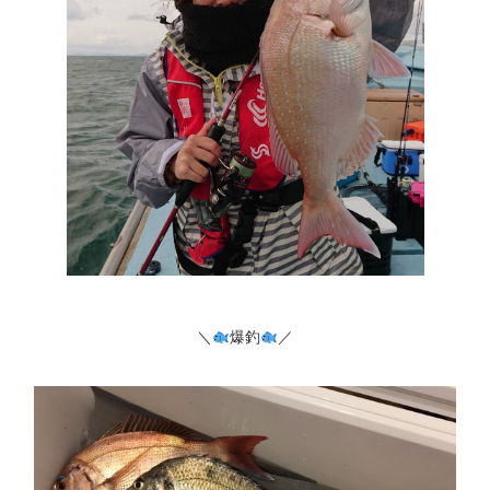
＼
爆釣
／