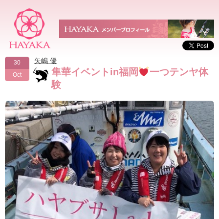
矢嶋 優
30
隼華イベントin福岡
一つテンヤ体
Oct
験