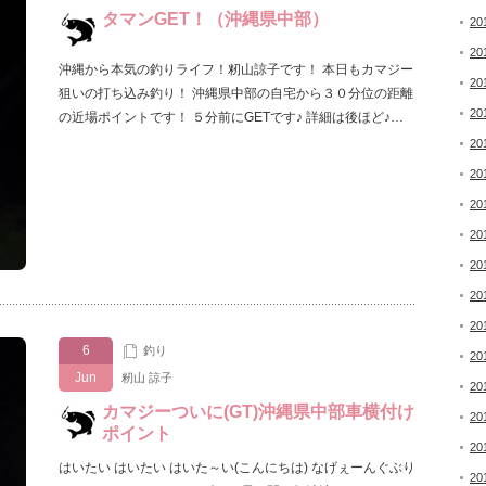
タマンGET！（沖縄県中部）
20
20
沖縄から本気の釣りライフ！籾山諒子です！ 本日もカマジー
20
狙いの打ち込み釣り！ 沖縄県中部の自宅から３０分位の距離
20
の近場ポイントです！ ５分前にGETです♪ 詳細は後ほど♪…
20
20
20
20
20
20
20
6
釣り
20
Jun
籾山 諒子
20
カマジーついに(GT)沖縄県中部車横付け
20
ポイント
20
はいたい はいたい はいた～い(こんにちは) なげぇーんぐぶり
20