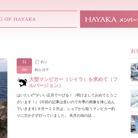
お
31
釣り
Jan
籾山 諒子
大型マンビカー（シイラ）を求めて（フ
ルバージョン）
はいたい(^^)/ いい正月でーびる！（明けましておめでとうご
ざいます！） (今回の記事は長いので今季の画像を挿し込ん
でいきます) ９月〜１２月は、ショアから狙うマンビカー釣
りに欠かさず行っていました。 先月の頭の話…