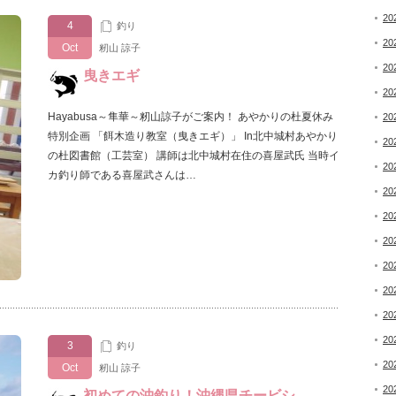
20
4
釣り
20
Oct
籾山 諒子
20
曳きエギ
20
Hayabusa～隼華～籾山諒子がご案内！ あやかりの杜夏休み
20
特別企画 「餌木造り教室（曳きエギ）」 In北中城村あやかり
20
の杜図書館（工芸室） 講師は北中城村在住の喜屋武氏 当時イ
20
カ釣り師である喜屋武さんは…
20
20
20
20
20
20
20
3
釣り
20
Oct
籾山 諒子
20
初めての沖釣り！沖縄県チービシ