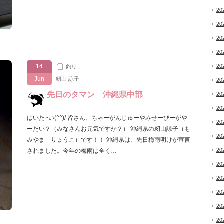
20
20
20
20
14
20
釣り
Jun
籾山 諒子
20
先日のタマン 沖縄県中部
20
20
はいた~い(^^)/ 皆さん、ちゃーがんじゅーやみせーびーがや
20
ーたい？（みなさんお元気ですか？） 沖縄県の籾山諒子（も
20
みやま りょうこ）です！！ 沖縄県は、先日梅雨明けが宣言
20
されました。今年の梅雨は全く…
20
20
20
20
20