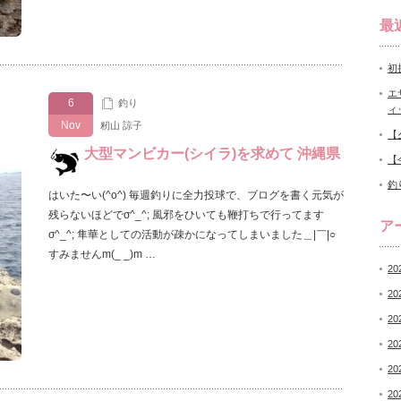
最
初
エ
6
釣り
ィ
Nov
籾山 諒子
【
大型マンビカー(シイラ)を求めて 沖縄県
【
釣
はいた〜い(^o^) 毎週釣りに全力投球で、ブログを書く元気が
残らないほどでσ^_^; 風邪をひいても鞭打ちで行ってます
ア
σ^_^; 隼華としての活動が疎かになってしまいました＿|￣|○
すみませんm(_ _)m …
20
20
20
20
20
20