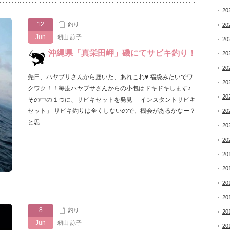
20
12
釣り
20
Jun
籾山 諒子
20
沖縄県「真栄田岬」磯にてサビキ釣り！
20
20
先日、ハヤブサさんから届いた、あれこれ♥ 福袋みたいでワ
20
クワク！！毎度ハヤブサさんからの小包はドキドキします♪
20
その中の１つに、サビキセットを発見 「インスタントサビキ
セット」 サビキ釣りは全くしないので、機会があるかなー？
20
と思…
20
20
20
20
20
20
8
釣り
20
Jun
籾山 諒子
20