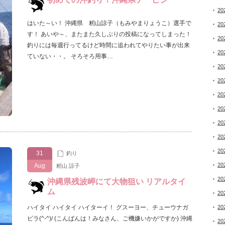
20
はいた～い！ 沖縄県 籾山諒子（もみやまりょうこ）選手で
20
す！ あいや～、またまた久しぶりの投稿になってしまった！
20
釣りには毎週行ってるけど時間に追われてやりたい事が出来
20
ていない・・。 そろそろ用事…
20
20
20
20
20
20
20
31
釣り
20
Aug
籾山 諒子
20
沖縄県残波岬にて大物狙い リアルタイ
ム
20
ハイタイ ハイタイ ハイターイ！ グスーヨー、チューウナガ
20
ビラ(^-^)/ (こんばんは！みなさん、ご機嫌いかがですか) 沖縄
20