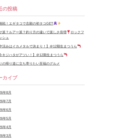
近の投稿
挑戦！エギタコで念願の初タコGET
サ派？ルアー派？釣り方の違いで楽しさ倍増
ロックフ
ッシュ
夕涼みはイカメタルで決まり！】＠12期生まつうら
今キジハタがアツい！】＠12期生まつうら
りの帰り道に立ち寄りたい至福のグルメ
ーカイブ
26年8月
26年7月
26年6月
26年5月
26年4月
26年3月