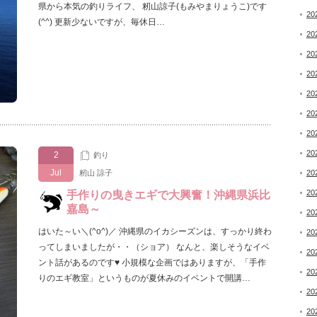
県から本気の釣りライフ、 籾山諒子(もみやまりょうこ)です
20
(^^) 更新少ないですが、毎休日…
20
20
20
20
20
20
20
2
釣り
Jul
籾山 諒子
20
20
手作りの曳きエギで大興奮！沖縄県浜比
嘉島～
20
はいた～い＼(^o^)／ 沖縄県のイカシーズンは、すっかり終わ
20
ってしまいましたが・・（ショア） なんと、楽しそうなイベ
20
ント話があるのです♥ 小規模な企画ではありますが、「手作
20
りのエギ教室」というものが夏休みのイベントで開講…
20
20