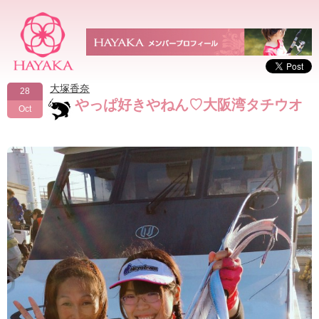
大塚香奈
28
やっぱ好きやねん♡大阪湾タチウオ
Oct