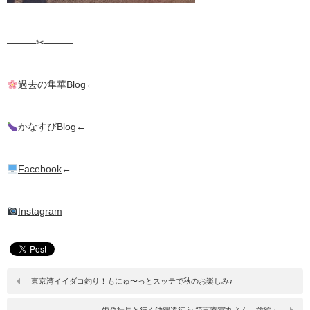
———✂︎———
過去の隼華Blog
←
かなすびBlog
←
Facebook
←
Instagram
東京湾イイダコ釣り！もにゅ〜っとスッテで秋のお楽しみ♪