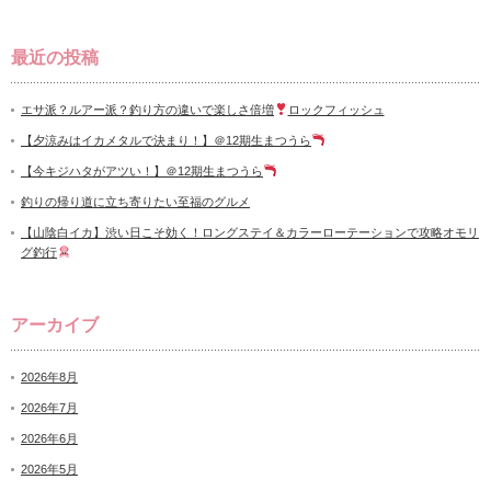
最近の投稿
エサ派？ルアー派？釣り方の違いで楽しさ倍増
ロックフィッシュ
【夕涼みはイカメタルで決まり！】＠12期生まつうら
【今キジハタがアツい！】＠12期生まつうら
釣りの帰り道に立ち寄りたい至福のグルメ
【山陰白イカ】渋い日こそ効く！ロングステイ＆カラーローテーションで攻略オモリ
グ釣行
アーカイブ
2026年8月
2026年7月
2026年6月
2026年5月