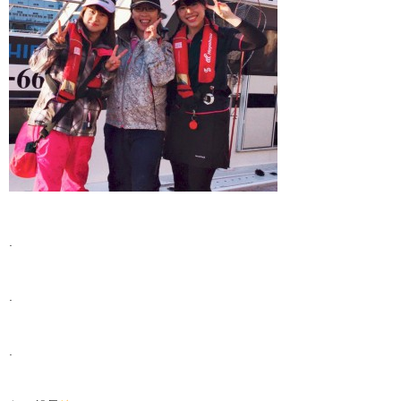
.
.
.