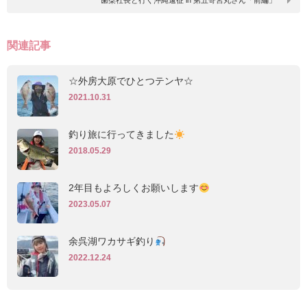
歯朶社長と行く沖縄遠征 in 第五寄宮丸さん「前編」
関連記事
☆外房大原でひとつテンヤ☆
2021.10.31
釣り旅に行ってきました
2018.05.29
2年目もよろしくお願いします
2023.05.07
余呉湖ワカサギ釣り
2022.12.24