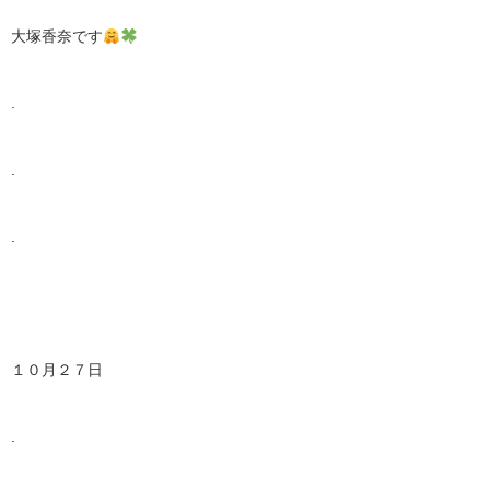
大塚香奈です
.
.
.
１０月２７日
.