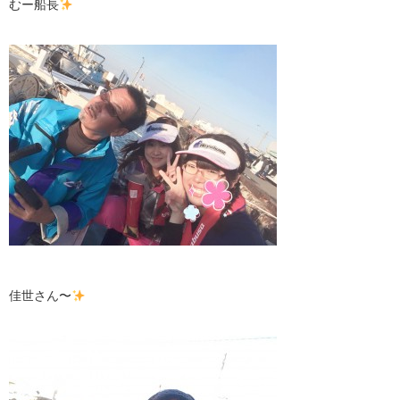
むー船長
佳世さん〜